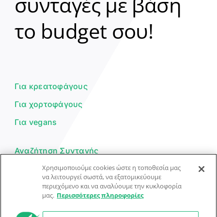
συνταγές με βάση
Clear
το budget σου!
Γεια σου! 👋
Είμαι ο βοηθός του Dorpon. Πώς
μπορώ να σε βοηθήσω σήμερα;
Για κρεατοφάγους
Για χορτοφάγους
Για vegans
Αναζήτηση Συνταγής
Χρησιμοποιούμε cookies ώστε η τοποθεσία μας
Υποβολή Συνταγής
να λειτουργεί σωστά, να εξατομικεύουμε
περιεχόμενο και να αναλύουμε την κυκλοφορία
Φόρμα Επικοινωνίας
μας.
Περισσότερες πληροφορίες