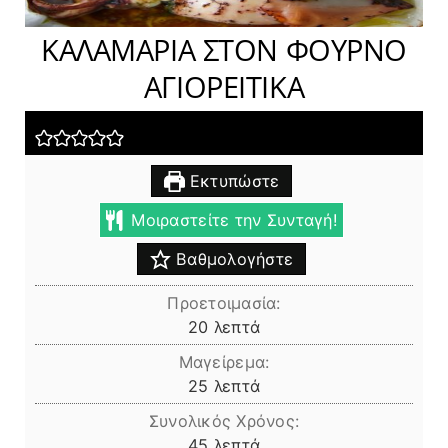
ΚΑΛΑΜΑΡΙΑ ΣΤΟΝ ΦΟΥΡΝΟ
ΑΓΙΟΡΕΙΤΙΚΑ
Εκτυπώστε
Μοιραστείτε την Συνταγή!
Βαθμολογήστε
Προετοιμασία:
λεπτά
20
λεπτά
Μαγείρεμα:
λεπτά
25
λεπτά
Συνολικός Χρόνος:
λεπτά
45
λεπτά