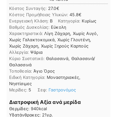
Κόστος Συνταγής:
27.0€
Kόστος Προμήθειας Υλικών:
45.8
Ενεργειακή Κλάση:
B
Κατηγορία:
Κυρίως
Βαθμός Δυσκολίας:
Εύκολη
Χαρακτηριστικά:
Λίγη Ζάχαρη, Χωρίς Αυγό,
Χωρίς Γαλακτοκομικά, Χωρίς Γλουτένη,
Χωρίς Ζάχαρη, Χωρίς Ξηρούς Καρπούς
Αλλεργία:
Ψάρια
Kύριο Συστατικό:
Θαλασσινά, Θαλασσινά/
Θαλασσινά
Τοποθεσία:
Άγιο Όρος
Ειδική Κατηγορία:
Μοναστηριακές,
Νηστίσιμες
Μερίδες:
5
Σεφ:
Γαστρονόμος
Διατροφική Αξία ανά μερίδα
Θερμίδες:
940
kcal
Υδατάνθρακες:
21
γρ.