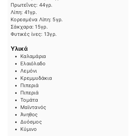
Πρωτεΐνες:
44
γρ.
Λίπη
Λίπη:
41
γρ.
Κορεσμένα Λίπη:
5
γρ.
Σάκχαρα:
15
γρ.
Φυτικές ίνες:
13
γρ.
Υλικά
Καλαμάρια
Ελαιόλαδο
Λεμόνι
Κρεμμυδάκια
Πιπεριά
Πιπεριά
Τομάτα
Μαϊντανός
Άνηθος
Δυόσμος
Κύμινο