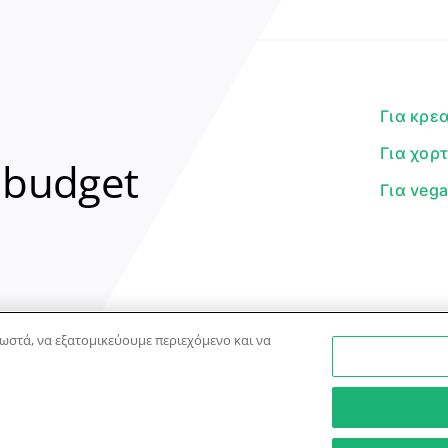
Για κρε
Για χορ
 budget
Για veg
ωστά, να εξατομικεύουμε περιεχόμενο και να