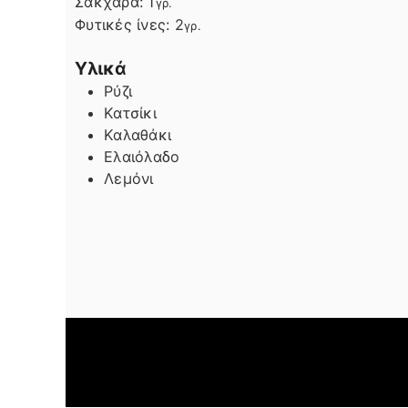
Σάκχαρα:
1
γρ.
Φυτικές ίνες:
2
γρ.
Υλικά
Ρύζι
Κατσίκι
Καλαθάκι
Ελαιόλαδο
Λεμόνι