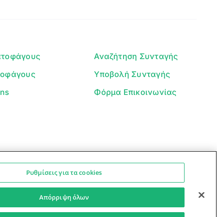
Είμαι ο βοηθός του Dorpon. Πώς
μπορώ να σε βοηθήσω σήμερα;
ατοφάγους
Αναζήτηση Συνταγής
τοφάγους
Υποβολή Συνταγής
ans
Φόρμα Επικοινωνίας
Ρυθμίσεις για τα cookies
Ο βοηθός μπορεί να κάνει λάθη — ελέγξτε τις συνταγές.
Προστασία Προσωπικών Δεδομένων
Όροι Xρήσης
Απόρριψη όλων