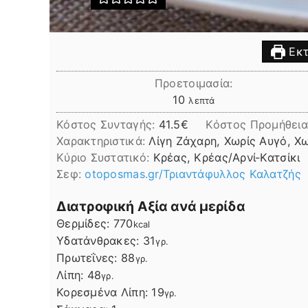
Εκτ
Προετοιμασία:
λεπτά
10
λεπτά
Κόστος Συνταγής:
41.5€
Kόστος Προμήθεια
Χαρακτηριστικά:
Λίγη Ζάχαρη, Χωρίς Αυγό, Χ
Kύριο Συστατικό:
Κρέας, Κρέας/Αρνί-Κατσίκι
Σεφ:
otoposmas.gr/Τριαντάφυλλος Καλατζής
Διατροφική Αξία ανά μερίδα
Θερμίδες:
770
kcal
Υδατάνθρακες:
31
γρ.
Πρωτεΐνες:
88
γρ.
Λίπη
Λίπη:
48
γρ.
Κορεσμένα Λίπη:
19
γρ.