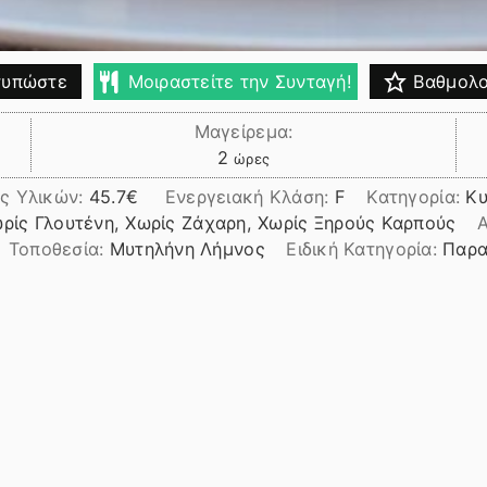
υπώστε
Μοιραστείτε την Συνταγή!
Βαθμολο
Μαγείρεμα:
ώρες
2
ώρες
ς Υλικών:
45.7
Ενεργειακή Κλάση:
F
Κατηγορία:
Κυ
ωρίς Γλουτένη, Χωρίς Ζάχαρη, Χωρίς Ξηρούς Καρπούς
Α
Τοποθεσία:
Μυτηλήνη Λήμνος
Ειδική Κατηγορία:
Παρα