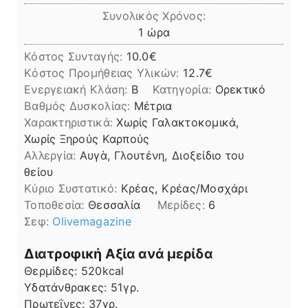
Συνολικός Χρόνος:
ώρα
1
ώρα
Κόστος Συνταγής:
10.0€
Kόστος Προμήθειας Υλικών:
12.7
Ενεργειακή Κλάση:
B
Κατηγορία:
Ορεκτικό
Βαθμός Δυσκολίας:
Μέτρια
Χαρακτηριστικά:
Χωρίς Γαλακτοκομικά,
Χωρίς Ξηρούς Καρπούς
Αλλεργία:
Αυγὰ, Γλουτένη, Διοξείδιο του
θείου
Kύριο Συστατικό:
Κρέας, Κρέας/Μοσχάρι
Τοποθεσία:
Θεσσαλία
Μερίδες:
6
Σεφ:
Olivemagazine
Διατροφική Αξία ανά μερίδα
Θερμίδες:
520
kcal
Υδατάνθρακες:
51
γρ.
Πρωτεΐνες:
37
γρ.