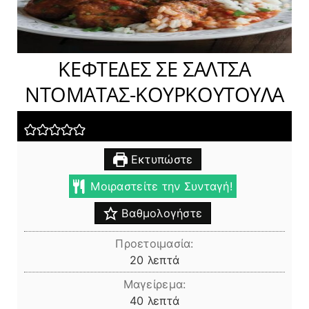
ΚΕΦΤΕΔΕΣ ΣΕ ΣΑΛΤΣΑ
ΝΤΟΜΑΤΑΣ-ΚΟΥΡΚΟΥΤΟΥΛΑ
Εκτυπώστε
Μοιραστείτε την Συνταγή!
Βαθμολογήστε
Προετοιμασία:
λεπτά
20
λεπτά
Μαγείρεμα:
λεπτά
40
λεπτά