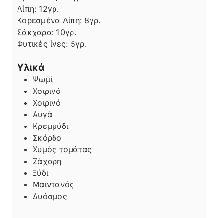
Λίπη
Λίπη:
12
γρ.
Κορεσμένα Λίπη:
8
γρ.
Σάκχαρα:
10
γρ.
Φυτικές ίνες:
5
γρ.
Υλικά
Ψωμί
Χοιρινό
Χοιρινό
Αυγά
Κρεμμύδι
Σκόρδο
Χυμός τομάτας
Ζάχαρη
Ξύδι
Μαϊντανός
Δυόσμος