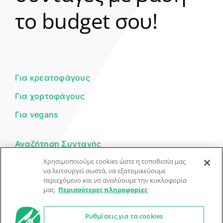
Clear
το budget σου!
Γεια σου! 👋
Είμαι ο βοηθός του Dorpon. Πώς
μπορώ να σε βοηθήσω σήμερα;
Για κρεατοφάγους
Για χορτοφάγους
Για vegans
Αναζήτηση Συνταγής
Χρησιμοποιούμε cookies ώστε η τοποθεσία μας
Υποβολή Συνταγής
να λειτουργεί σωστά, να εξατομικεύουμε
περιεχόμενο και να αναλύουμε την κυκλοφορία
Φόρμα Επικοινωνίας
μας.
Περισσότερες πληροφορίες
Ρυθμίσεις για τα cookies