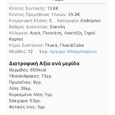
Κόστος Συνταγής:
13.8€
Kόστος Προμήθειας Υλικών:
25.9
Ενεργειακή Κλάση:
C
Κατηγορία:
Επιδόρπιο
Βαθμός Δυσκολίας:
Εύκολη
Αλλεργία:
Αυγὰ, Γλουτένη, Λακτόζη, Ξηροί
Καρποί
Kύριο Συστατικό:
Γλυκά, Γλυκά/Cake
Μερίδες:
12
Σεφ:
Αργυρώ Μπαρμπαρίγου
Διατροφική Αξία ανά μερίδα
Θερμίδες:
650
kcal
Υδατάνθρακες:
73
γρ.
Πρωτεΐνες:
8
γρ.
Λίπη
Λίπη:
39
γρ.
Κορεσμένα Λίπη:
7
γρ.
Σάκχαρα:
53
γρ.
Φυτικές ίνες:
3
γρ.