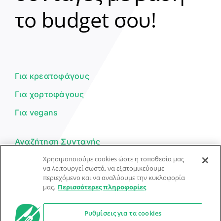
Clear
το budget σου!
Γεια σου! 👋
Είμαι ο βοηθός του Dorpon. Πώς
μπορώ να σε βοηθήσω σήμερα;
Για κρεατοφάγους
Για χορτοφάγους
Για vegans
Αναζήτηση Συνταγής
Χρησιμοποιούμε cookies ώστε η τοποθεσία μας
Υποβολή Συνταγής
να λειτουργεί σωστά, να εξατομικεύουμε
περιεχόμενο και να αναλύουμε την κυκλοφορία
Φόρμα Επικοινωνίας
μας.
Περισσότερες πληροφορίες
Ρυθμίσεις για τα cookies