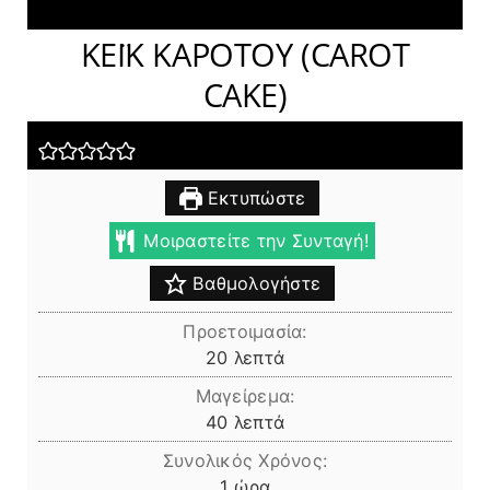
ΚΕΪΚ ΚΑΡΟΤΟΥ (CAROT
CAKE)
Εκτυπώστε
Μοιραστείτε την Συνταγή!
Βαθμολογήστε
Προετοιμασία:
λεπτά
20
λεπτά
Μαγείρεμα:
λεπτά
40
λεπτά
Συνολικός Χρόνος:
ώρα
1
ώρα