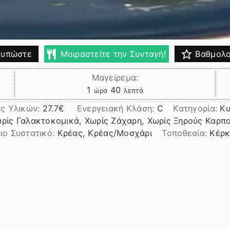
υπώστε
Μοιραστείτε την Συνταγή!
Βαθμολο
Μαγείρεμα:
ώρα
λεπτά
1
40
ώρα
λεπτά
ς Υλικών:
27.7
Ενεργειακή Κλάση:
C
Κατηγορία:
Κυ
ωρίς Γαλακτοκομικά, Χωρίς Ζάχαρη, Χωρίς Ξηρούς Καρπ
ιο Συστατικό:
Κρέας, Κρέας/Μοσχάρι
Τοποθεσία:
Κέρκ