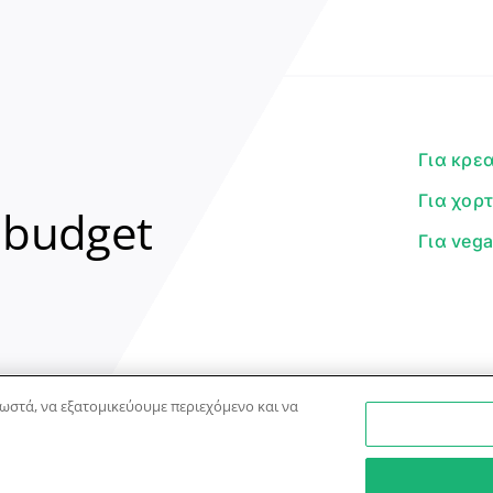
Για κρε
Για χορ
 budget
Για veg
ωστά, να εξατομικεύουμε περιεχόμενο και να