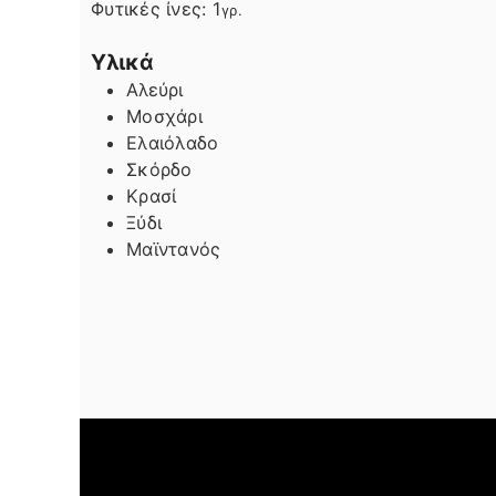
Φυτικές ίνες:
1
γρ.
Υλικά
Αλεύρι
Μοσχάρι
Ελαιόλαδο
Σκόρδο
Κρασί
Ξύδι
Μαϊντανός