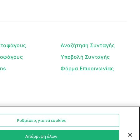
Γεια σου! 👋
Είμαι ο βοηθός του Dorpon. Πώς
μπορώ να σε βοηθήσω σήμερα;
ατοφάγους
Αναζήτηση Συνταγής
τοφάγους
Υποβολή Συνταγής
ans
Φόρμα Επικοινωνίας
Ρυθμίσεις για τα cookies
Ο βοηθός μπορεί να κάνει λάθη — ελέγξτε τις συνταγές.
Προστασία Προσωπικών Δεδομένων
Όροι Xρήσης
Απόρριψη όλων