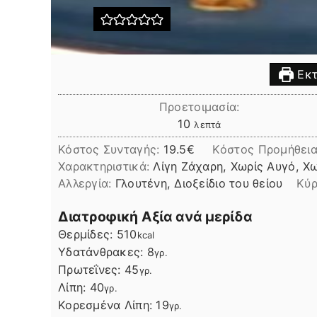
Εκτ
Προετοιμασία:
λεπτά
10
λεπτά
Κόστος Συνταγής:
19.5€
Kόστος Προμήθεια
Χαρακτηριστικά:
Λίγη Ζάχαρη, Χωρίς Αυγό, Χ
Αλλεργία:
Γλουτένη, Διοξείδιο του θείου
Kύρ
Διατροφική Αξία ανά μερίδα
Θερμίδες:
510
kcal
Υδατάνθρακες:
8
γρ.
Πρωτεΐνες:
45
γρ.
Λίπη
Λίπη:
40
γρ.
Κορεσμένα Λίπη:
19
γρ.