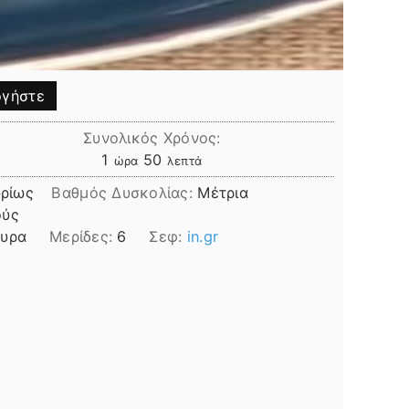
γήστε
Συνολικός Χρόνος:
ώρα
λεπτά
1
50
ώρα
λεπτά
ρίως
Βαθμός Δυσκολίας:
Μέτρια
ούς
υρα
Μερίδες:
6
Σεφ:
in.gr