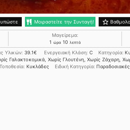
υπώστε
Μοιραστείτε την Συνταγή!
Βαθμολο
Μαγείρεμα:
ώρα
λεπτά
1
10
ώρα
λεπτά
ας Υλικών:
39.1
Ενεργειακή Κλάση:
C
Κατηγορία:
Κ
ωρίς Γαλακτοκομικά, Χωρίς Γλουτένη, Χωρίς Ζάχαρη, Χω
Τοποθεσία:
Κυκλάδες
Ειδική Κατηγορία:
Παραδοσιακές