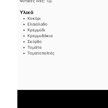
Φυτικές ίνες:
1
γρ.
Υλικά
Κοκόρι
Ελαιόλαδο
Κρεμμύδι
Κρεμμυδάκια
Σκόρδο
Τομάτα
Τοματοπελτές