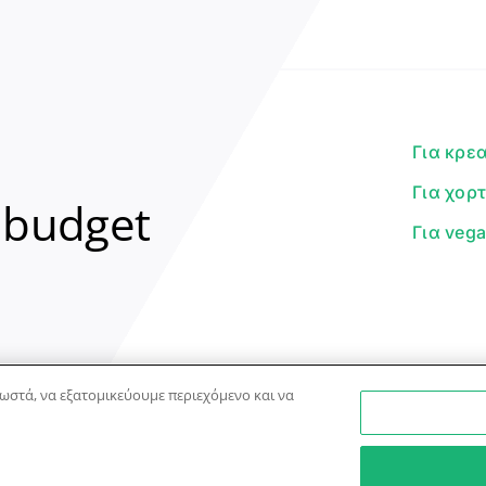
Για κρε
Για χορ
 budget
Για veg
ωστά, να εξατομικεύουμε περιεχόμενο και να