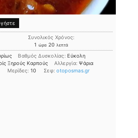
γήστε
Συνολικός Χρόνος:
ώρα
λεπτά
1
20
ώρα
λεπτά
υρίως
Βαθμός Δυσκολίας:
Εύκολη
ρίς Ξηρούς Καρπούς
Αλλεργία:
Ψάρια
Μερίδες:
10
Σεφ:
otoposmas.gr