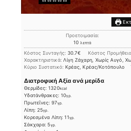
Εκτ
Προετοιμασία:
λεπτά
10
λεπτά
Κόστος Συνταγής:
30.7€
Kόστος Προμήθει
Χαρακτηριστικά:
Λίγη Ζάχαρη, Χωρίς Αυγό, Χ
Kύριο Συστατικό:
Κρέας, Κρέας/Κοτόπουλο
Διατροφική Αξία ανά μερίδα
Θερμίδες:
1320
kcal
Υδατάνθρακες:
10
γρ.
Πρωτεΐνες:
97
γρ.
Λίπη
Λίπη:
25
γρ.
Κορεσμένα Λίπη:
11
γρ.
Σάκχαρα:
5
γρ.