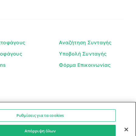
Γεια σου! 👋
Είμαι ο βοηθός του Dorpon. Πώς
μπορώ να σε βοηθήσω σήμερα;
ατοφάγους
Αναζήτηση Συνταγής
τοφάγους
Υποβολή Συνταγής
ans
Φόρμα Επικοινωνίας
Ρυθμίσεις για τα cookies
Ο βοηθός μπορεί να κάνει λάθη — ελέγξτε τις συνταγές.
Προστασία Προσωπικών Δεδομένων
Όροι Xρήσης
Απόρριψη όλων