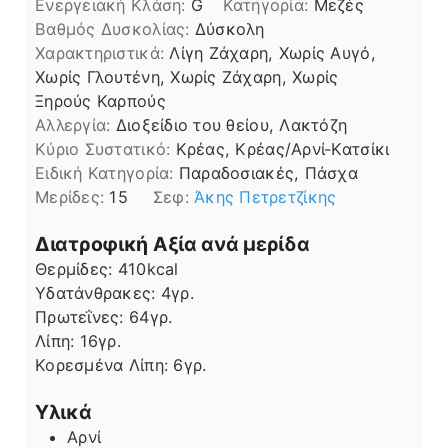
Ενεργειακή Κλάση:
G
Κατηγορία:
Μεζές
Βαθμός Δυσκολίας:
Δύσκολη
Χαρακτηριστικά:
Λίγη Ζάχαρη, Χωρίς Αυγό,
Χωρίς Γλουτένη, Χωρίς Ζάχαρη, Χωρίς
Ξηρούς Καρπούς
Αλλεργία:
Διοξείδιο του θείου, Λακτόζη
Kύριο Συστατικό:
Κρέας, Κρέας/Αρνί-Κατσίκι
Ειδική Κατηγορία:
Παραδοσιακές, Πάσχα
Μερίδες:
15
Σεφ:
Άκης Πετρετζίκης
Διατροφική Αξία ανά μερίδα
Θερμίδες:
410
kcal
Υδατάνθρακες:
4
γρ.
Πρωτεΐνες:
64
γρ.
Λίπη
Λίπη:
16
γρ.
Κορεσμένα Λίπη:
6
γρ.
Υλικά
Αρνί