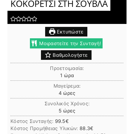
ΚΟΚΟΡΕΤΣΙ ΣΤΗ ΣΟΥΒΛΑ
Εκτυπώστε
Μοιραστείτε την Συνταγή!
Βαθμολογήστε
Προετοιμασία:
ώρα
1
ώρα
Μαγείρεμα:
ώρες
4
ώρες
Συνολικός Χρόνος:
ώρες
5
ώρες
Κόστος Συνταγής:
99.5€
Kόστος Προμήθειας Υλικών:
88.3