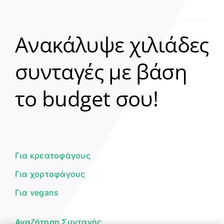
Ανακάλυψε χιλιάδες
συνταγές με βάση
Clear
το budget σου!
Γεια σου! 👋
Είμαι ο βοηθός του Dorpon. Πώς
μπορώ να σε βοηθήσω σήμερα;
Για κρεατοφάγους
Για χορτοφάγους
Για vegans
Αναζήτηση Συνταγής