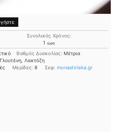
γήστε
Συνολικός Χρόνος:
ώρα
1
ώρα
τικό
Βαθμός Δυσκολίας:
Μέτρια
 Γλουτένη, Λακτόζη
ές
Μερίδες:
8
Σεφ:
monastiriaka.gr