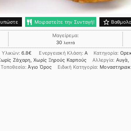
υπώστε
Μοιραστείτε την Συνταγή!
Βαθμολο
Μαγείρεμα:
λεπτά
30
λεπτά
 Υλικών:
6.8
Ενεργειακή Κλάση:
A
Κατηγορία:
Ορεκ
Χωρίς Ζάχαρη, Χωρίς Ξηρούς Καρπούς
Αλλεργία:
Αυγὰ,
Τοποθεσία:
Άγιο Όρος
Ειδική Κατηγορία:
Μοναστηριακ