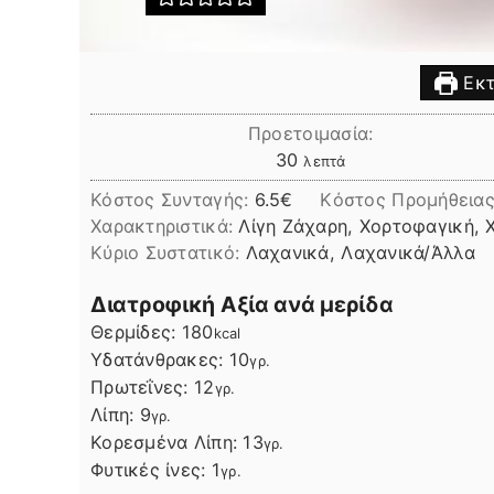
Εκτ
Προετοιμασία:
λεπτά
30
λεπτά
Κόστος Συνταγής:
6.5€
Kόστος Προμήθειας
Χαρακτηριστικά:
Λίγη Ζάχαρη, Χορτοφαγική, 
Kύριο Συστατικό:
Λαχανικά, Λαχανικά/Άλλα
Διατροφική Αξία ανά μερίδα
Θερμίδες:
180
kcal
Υδατάνθρακες:
10
γρ.
Πρωτεΐνες:
12
γρ.
Λίπη
Λίπη:
9
γρ.
Κορεσμένα Λίπη:
13
γρ.
Φυτικές ίνες:
1
γρ.