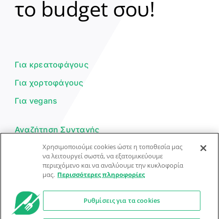
το budget σου!
Γεια σου! 👋
Είμαι ο βοηθός του Dorpon. Πώς
μπορώ να σε βοηθήσω σήμερα;
Για κρεατοφάγους
Για χορτοφάγους
Για vegans
Αναζήτηση Συνταγής
Χρησιμοποιούμε cookies ώστε η τοποθεσία μας
Υποβολή Συνταγής
να λειτουργεί σωστά, να εξατομικεύουμε
περιεχόμενο και να αναλύουμε την κυκλοφορία
Φόρμα Επικοινωνίας
μας.
Περισσότερες πληροφορίες
Ρυθμίσεις για τα cookies
© Dorpon • Μηχανή αναζήτησης για …καλοφαγάδες!