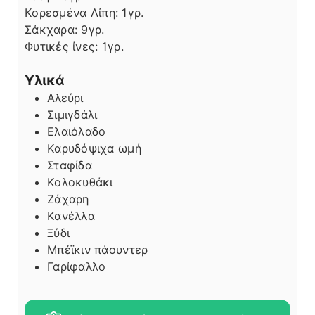
Κορεσμένα Λίπη:
1
γρ.
Σάκχαρα:
9
γρ.
Φυτικές ίνες:
1
γρ.
Υλικά
Αλεύρι
Σιμιγδάλι
Ελαιόλαδο
Καρυδόψιχα ωμή
Σταφίδα
Κολοκυθάκι
Ζάχαρη
Κανέλλα
Ξύδι
Μπέϊκιν πάουντερ
Γαρίφαλλο