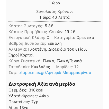
ώρα
1
ώρα
Συνολικός Χρόνος:
ώρα
λεπτά
1
ώρα
40
λεπτά
Κόστος Συνταγής:
5.3€
Kόστος Προμήθειας Υλικών:
19.2
Ενεργειακή Κλάση:
C
Κατηγορία:
Ορεκτικό
Βαθμός Δυσκολίας:
Εύκολη
Αλλεργία:
Γλουτένη, Διοξείδιο του θείου,
Ξηροί Καρποί
Kύριο Συστατικό:
Γλυκά, Γλυκά/Γενικά
Τοποθεσία:
Κυκλάδες
Μερίδες:
12
Σεφ:
otoposmas.gr/Αργυρώ Μπαρμπαρίγου
Διατροφική Αξία ανά μερίδα
Θερμίδες:
310
kcal
Υδατάνθρακες:
44
γρ.
Πρωτεΐνες:
7
γρ.
Λίπη
Λίπη:
13
γρ.