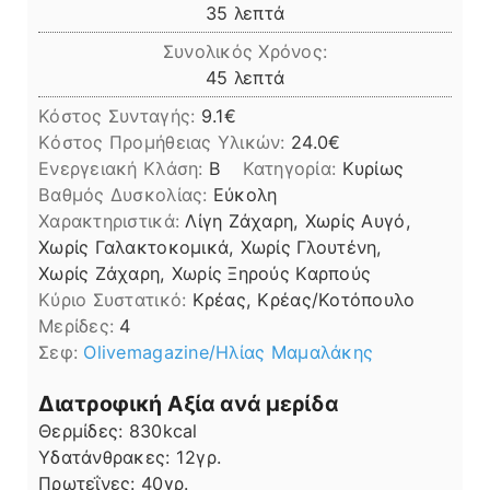
λεπτά
35
λεπτά
Συνολικός Χρόνος:
λεπτά
45
λεπτά
Κόστος Συνταγής:
9.1€
Kόστος Προμήθειας Υλικών:
24.0
Ενεργειακή Κλάση:
B
Κατηγορία:
Κυρίως
Βαθμός Δυσκολίας:
Εύκολη
Χαρακτηριστικά:
Λίγη Ζάχαρη, Χωρίς Αυγό,
Χωρίς Γαλακτοκομικά, Χωρίς Γλουτένη,
Χωρίς Ζάχαρη, Χωρίς Ξηρούς Καρπούς
Kύριο Συστατικό:
Κρέας, Κρέας/Κοτόπουλο
Μερίδες:
4
Σεφ:
Olivemagazine/Ηλίας Μαμαλάκης
Διατροφική Αξία ανά μερίδα
Θερμίδες:
830
kcal
Υδατάνθρακες:
12
γρ.
Πρωτεΐνες:
40
γρ.