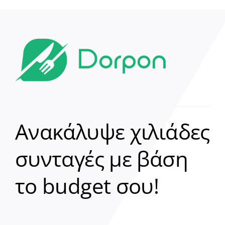
Ανακάλυψε χιλιάδες
συνταγές με βάση
Clear
το budget σου!
Γεια σου! 👋
Είμαι ο βοηθός του Dorpon. Πώς