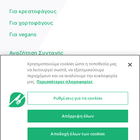
μπορώ να σε βοηθήσω σήμερα;
Για κρεατοφάγους
Για χορτοφάγους
Για vegans
Αναζήτηση Συνταγής
Χρησιμοποιούμε cookies ώστε η τοποθεσία μας
Υποβολή Συνταγής
να λειτουργεί σωστά, να εξατομικεύουμε
περιεχόμενο και να αναλύουμε την κυκλοφορία
Φόρμα Επικοινωνίας
μας.
Περισσότερες πληροφορίες
Ρυθμίσεις για τα cookies
© Dorpon • Μηχανή αναζήτησης για …καλοφαγάδες!
Ο βοηθός μπορεί να κάνει λάθη — ελέγξτε τις συνταγές.
Απόρριψη όλων
Προστασία Προσωπικών Δεδομένων
Όροι Xρήσης
Αποδοχή όλων των cookies