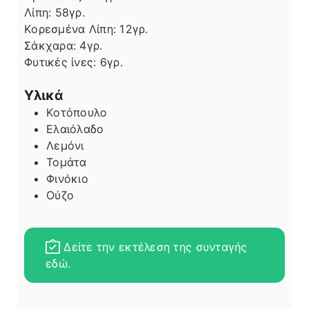
Λίπη
Λίπη:
58
γρ.
Κορεσμένα Λίπη:
12
γρ.
Σάκχαρα:
4
γρ.
Φυτικές ίνες:
6
γρ.
Υλικά
Κοτόπουλο
Ελαιόλαδο
Λεμόνι
Τομάτα
Φινόκιο
Ούζο
Δείτε την εκτέλεση της συνταγής
εδώ.