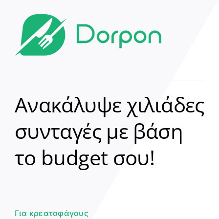
Ανακάλυψε χιλιάδες
συνταγές με βάση
Clear
το budget σου!
Γεια σου! 👋
Είμαι ο βοηθός του Dorpon. Πώς
μπορώ να σε βοηθήσω σήμερα;
Για κρεατοφάγους