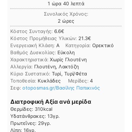
ώρα
λεπτά
1
ώρα
40
λεπτά
Συνολικός Χρόνος:
ώρες
2
ώρες
Κόστος Συνταγής:
6.6€
Kόστος Προμήθειας Υλικών:
21.3
Ενεργειακή Κλάση:
A
Κατηγορία:
Ορεκτικό
Βαθμός Δυσκολίας:
Εύκολη
Χαρακτηριστικά:
Χωρίς Γλουτένη
Αλλεργία:
Γλουτένη, Λακτόζη
Kύριο Συστατικό:
Τυρί, Τυρί/Φέτα
Τοποθεσία:
Κυκλάδες
Μερίδες:
4
Σεφ:
otoposmas.gr/Βασίλης Παπικινός
Διατροφική Αξία ανά μερίδα
Θερμίδες:
310
kcal
Υδατάνθρακες:
13
γρ.
Πρωτεΐνες:
29
γρ.
Λίπη
Λίπη:
16
γρ.