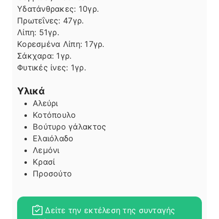
Υδατάνθρακες:
10
γρ.
Πρωτεΐνες:
47
γρ.
Λίπη
Λίπη:
51
γρ.
Κορεσμένα Λίπη:
17
γρ.
Σάκχαρα:
1
γρ.
Φυτικές ίνες:
1
γρ.
Υλικά
Αλεύρι
Κοτόπουλο
Βούτυρο γάλακτος
Ελαιόλαδο
Λεμόνι
Κρασί
Προσούτο
Δείτε την εκτέλεση της συνταγής