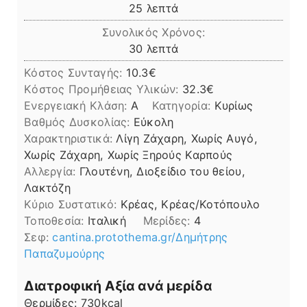
λεπτά
25
λεπτά
Συνολικός Χρόνος:
λεπτά
30
λεπτά
Κόστος Συνταγής:
10.3€
Kόστος Προμήθειας Υλικών:
32.3
Ενεργειακή Κλάση:
A
Κατηγορία:
Κυρίως
Βαθμός Δυσκολίας:
Εύκολη
Χαρακτηριστικά:
Λίγη Ζάχαρη, Χωρίς Αυγό,
Χωρίς Ζάχαρη, Χωρίς Ξηρούς Καρπούς
Αλλεργία:
Γλουτένη, Διοξείδιο του θείου,
Λακτόζη
Kύριο Συστατικό:
Κρέας, Κρέας/Κοτόπουλο
Τοποθεσία:
Ιταλική
Μερίδες:
4
Σεφ:
cantina.protothema.gr/Δημήτρης
Παπαζυμούρης
Διατροφική Αξία ανά μερίδα
Θερμίδες:
730
kcal