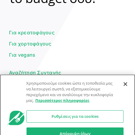
Γεια σου! 👋
Είμαι ο βοηθός του Dorpon. Πώς
μπορώ να σε βοηθήσω σήμερα;
Για κρεατοφάγους
Για χορτοφάγους
Για vegans
Αναζήτηση Συνταγής
Χρησιμοποιούμε cookies ώστε η τοποθεσία μας
Υποβολή Συνταγής
να λειτουργεί σωστά, να εξατομικεύουμε
περιεχόμενο και να αναλύουμε την κυκλοφορία
Φόρμα Επικοινωνίας
μας.
Περισσότερες πληροφορίες
Ρυθμίσεις για τα cookies
© Dorpon • Μηχανή αναζήτησης για …καλοφαγάδες!
Ο βοηθός μπορεί να κάνει λάθη — ελέγξτε τις συνταγές.
Απόρριψη όλων