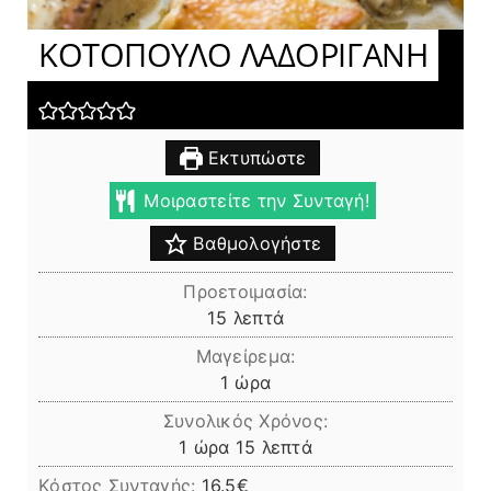
ΚΟΤΟΠΟΥΛΟ ΛΑΔΟΡΙΓΑΝΗ
Εκτυπώστε
Μοιραστείτε την Συνταγή!
Βαθμολογήστε
Προετοιμασία:
λεπτά
15
λεπτά
Μαγείρεμα:
ώρα
1
ώρα
Συνολικός Χρόνος:
ώρα
λεπτά
1
ώρα
15
λεπτά
Κόστος Συνταγής:
16.5€