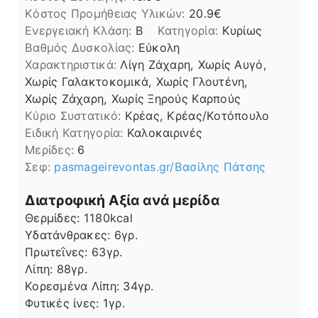
Kόστος Προμήθειας Υλικών:
20.9
Ενεργειακή Κλάση:
B
Κατηγορία:
Κυρίως
Βαθμός Δυσκολίας:
Εύκολη
Χαρακτηριστικά:
Λίγη Ζάχαρη, Χωρίς Αυγό,
Χωρίς Γαλακτοκομικά, Χωρίς Γλουτένη,
Χωρίς Ζάχαρη, Χωρίς Ξηρούς Καρπούς
Kύριο Συστατικό:
Κρέας, Κρέας/Κοτόπουλο
Ειδική Κατηγορία:
Καλοκαιρινές
Μερίδες:
6
Σεφ:
pasmageirevontas.gr/Βασίλης Πάτσης
Διατροφική Αξία ανά μερίδα
Θερμίδες:
1180
kcal
Υδατάνθρακες:
6
γρ.
Πρωτεΐνες:
63
γρ.
Λίπη
Λίπη:
88
γρ.
Κορεσμένα Λίπη:
34
γρ.
Φυτικές ίνες:
1
γρ.