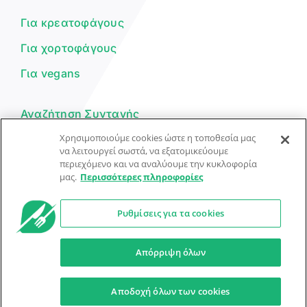
μπορώ να σε βοηθήσω σήμερα;
Για κρεατοφάγους
Για χορτοφάγους
Για vegans
Αναζήτηση Συνταγής
Χρησιμοποιούμε cookies ώστε η τοποθεσία μας
Υποβολή Συνταγής
να λειτουργεί σωστά, να εξατομικεύουμε
περιεχόμενο και να αναλύουμε την κυκλοφορία
Φόρμα Επικοινωνίας
μας.
Περισσότερες πληροφορίες
Ρυθμίσεις για τα cookies
© Dorpon • Μηχανή αναζήτησης για …καλοφαγάδες!
Ο βοηθός μπορεί να κάνει λάθη — ελέγξτε τις συνταγές.
Απόρριψη όλων
Προστασία Προσωπικών Δεδομένων
Όροι Xρήσης
Αποδοχή όλων των cookies