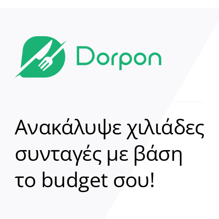
Ανακάλυψε χιλιάδες
συνταγές με βάση
Clear
το budget σου!
Γεια σου! 👋
Είμαι ο βοηθός του Dorpon. Πώς