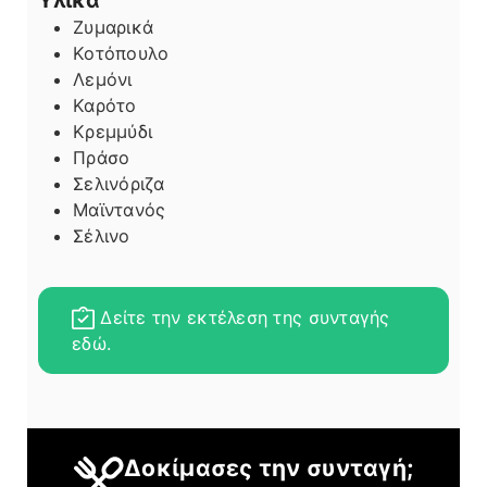
Υλικά
Ζυμαρικά
Κοτόπουλο
Λεμόνι
Καρότο
Κρεμμύδι
Πράσο
Σελινόριζα
Μαϊντανός
Σέλινο
Δείτε την εκτέλεση της συνταγής
εδώ.
Δοκίμασες την συνταγή;