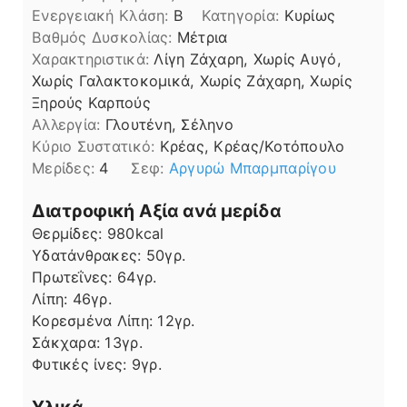
Ενεργειακή Κλάση:
B
Κατηγορία:
Κυρίως
Βαθμός Δυσκολίας:
Μέτρια
Χαρακτηριστικά:
Λίγη Ζάχαρη, Χωρίς Αυγό,
Χωρίς Γαλακτοκομικά, Χωρίς Ζάχαρη, Χωρίς
Ξηρούς Καρπούς
Αλλεργία:
Γλουτένη, Σέληνο
Kύριο Συστατικό:
Κρέας, Κρέας/Κοτόπουλο
Μερίδες:
4
Σεφ:
Αργυρώ Μπαρμπαρίγου
Διατροφική Αξία ανά μερίδα
Θερμίδες:
980
kcal
Υδατάνθρακες:
50
γρ.
Πρωτεΐνες:
64
γρ.
Λίπη
Λίπη:
46
γρ.
Κορεσμένα Λίπη:
12
γρ.
Σάκχαρα:
13
γρ.
Φυτικές ίνες:
9
γρ.