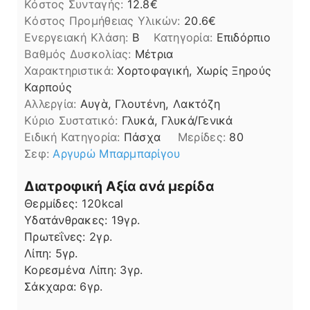
Κόστος Συνταγής:
12.8€
Kόστος Προμήθειας Υλικών:
20.6
Ενεργειακή Κλάση:
B
Κατηγορία:
Επιδόρπιο
Βαθμός Δυσκολίας:
Μέτρια
Χαρακτηριστικά:
Χορτοφαγική, Χωρίς Ξηρούς
Καρπούς
Αλλεργία:
Αυγὰ, Γλουτένη, Λακτόζη
Kύριο Συστατικό:
Γλυκά, Γλυκά/Γενικά
Ειδική Κατηγορία:
Πάσχα
Μερίδες:
80
Σεφ:
Aργυρώ Μπαρμπαρίγου
Διατροφική Αξία ανά μερίδα
Θερμίδες:
120
kcal
Υδατάνθρακες:
19
γρ.
Πρωτεΐνες:
2
γρ.
Λίπη
Λίπη:
5
γρ.
Κορεσμένα Λίπη:
3
γρ.
Σάκχαρα:
6
γρ.