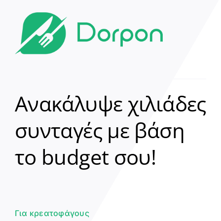
Ανακάλυψε χιλιάδες
συνταγές με βάση
Clear
το budget σου!
Γεια σου! 👋
Είμαι ο βοηθός του Dorpon. Πώς
μπορώ να σε βοηθήσω σήμερα;
Για κρεατοφάγους