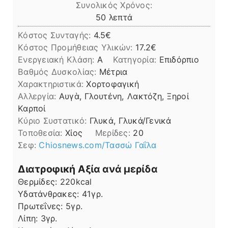
Συνολικός Χρόνος:
λεπτά
50
λεπτά
Κόστος Συνταγής:
4.5€
Kόστος Προμήθειας Υλικών:
17.2
Ενεργειακή Κλάση:
A
Κατηγορία:
Επιδόρπιο
Βαθμός Δυσκολίας:
Μέτρια
Χαρακτηριστικά:
Χορτοφαγική
Αλλεργία:
Αυγὰ, Γλουτένη, Λακτόζη, Ξηροί
Καρποί
Kύριο Συστατικό:
Γλυκά, Γλυκά/Γενικά
Τοποθεσία:
Χίος
Μερίδες:
20
Σεφ:
Chiosnews.com/Τασσώ Γαΐλα
Διατροφική Αξία ανά μερίδα
Θερμίδες:
220
kcal
Υδατάνθρακες:
41
γρ.
Πρωτεΐνες:
5
γρ.
Λίπη
Λίπη:
3
γρ.