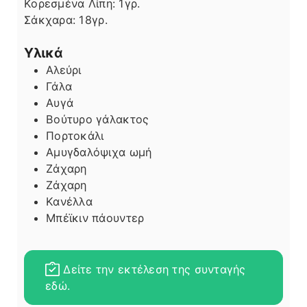
Κορεσμένα Λίπη:
1
γρ.
Σάκχαρα:
18
γρ.
Υλικά
Αλεύρι
Γάλα
Αυγά
Βούτυρο γάλακτος
Πορτοκάλι
Αμυγδαλόψιχα ωμή
Ζάχαρη
Ζάχαρη
Κανέλλα
Μπέϊκιν πάουντερ
Δείτε την εκτέλεση της συνταγής
εδώ.