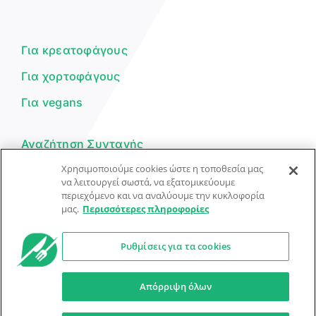
Είμαι ο βοηθός του Dorpon. Πώς
μπορώ να σε βοηθήσω σήμερα;
Για κρεατοφάγους
Για χορτοφάγους
Για vegans
Αναζήτηση Συνταγής
Χρησιμοποιούμε cookies ώστε η τοποθεσία μας
Υποβολή Συνταγής
να λειτουργεί σωστά, να εξατομικεύουμε
περιεχόμενο και να αναλύουμε την κυκλοφορία
Φόρμα Επικοινωνίας
μας.
Περισσότερες πληροφορίες
Ρυθμίσεις για τα cookies
© Dorpon • Μηχανή αναζήτησης για …καλοφαγάδες!
Ο βοηθός μπορεί να κάνει λάθη — ελέγξτε τις συνταγές.
Απόρριψη όλων
Προστασία Προσωπικών Δεδομένων
Όροι Xρήσης