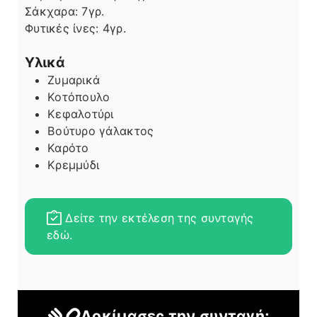
Σάκχαρα:
7
γρ.
Φυτικές ίνες:
4
γρ.
Υλικά
Ζυμαρικά
Κοτόπουλο
Κεφαλοτύρι
Βούτυρο γάλακτος
Καρότο
Κρεμμύδι
Δείτε την εκτέλεση της συνταγής
εδώ.
Δοκίμασες την συνταγή;