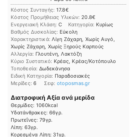
Κόστος Συνταγής:
17.8€
Kόστος Προμήθειας Υλικών:
20.8
Ενεργειακή Κλάση:
C
Κατηγορία:
Κυρίως
Βαθμός Δυσκολίας:
Εύκολη
Χαρακτηριστικά:
Λίγη Ζάχαρη, Χωρίς Αυγό,
Χωρίς Ζάχαρη, Χωρίς Ξηρούς Καρπούς
Αλλεργία:
Γλουτένη, Λακτόζη
Kύριο Συστατικό:
Κρέας, Κρέας/Κοτόπουλο
Τοποθεσία:
Δωδεκάνησα
Ειδική Κατηγορία:
Παραδοσιακές
Μερίδες:
6
Σεφ:
otoposmas.gr
Διατροφική Αξία ανά μερίδα
Θερμίδες:
1060
kcal
Υδατάνθρακες:
66
γρ.
Πρωτεΐνες:
79
γρ.
Λίπη
Λίπη:
63
γρ.
Κορεσμένα Λίπη:
31
γρ.