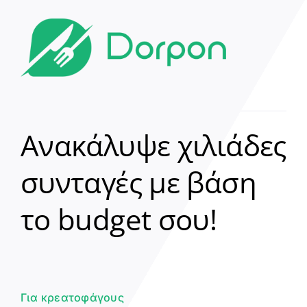
Ανακάλυψε χιλιάδες
συνταγές με βάση
Clear
το budget σου!
Γεια σου! 👋
Είμαι ο βοηθός του Dorpon. Πώς
μπορώ να σε βοηθήσω σήμερα;
Για κρεατοφάγους