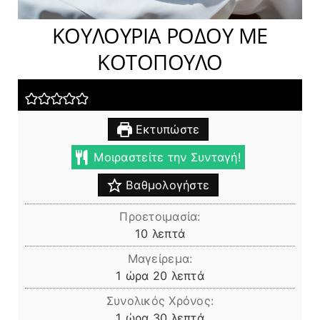
ΚΟΥΛΟΥΡΙΑ ΡΟΔΟΥ ΜΕ
ΚΟΤΟΠΟΥΛΟ
Εκτυπώστε
Μοιραστείτε την Συνταγή!
Βαθμολογήστε
Προετοιμασία:
λεπτά
10
λεπτά
Μαγείρεμα:
ώρα
λεπτά
1
ώρα
20
λεπτά
Συνολικός Χρόνος:
ώρα
λεπτά
1
ώρα
30
λεπτά