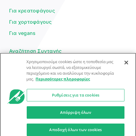
μπορώ να σε βοηθήσω σήμερα;
Για κρεατοφάγους
Για χορτοφάγους
Για vegans
Αναζήτηση Συνταγής
Χρησιμοποιούμε cookies ώστε η τοποθεσία μας
Υποβολή Συνταγής
να λειτουργεί σωστά, να εξατομικεύουμε
περιεχόμενο και να αναλύουμε την κυκλοφορία
Φόρμα Επικοινωνίας
μας.
Περισσότερες πληροφορίες
Ρυθμίσεις για τα cookies
© Dorpon • Μηχανή αναζήτησης για …καλοφαγάδες!
Ο βοηθός μπορεί να κάνει λάθη — ελέγξτε τις συνταγές.
Απόρριψη όλων
Προστασία Προσωπικών Δεδομένων
Όροι Xρήσης
Αποδοχή όλων των cookies