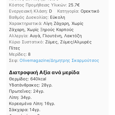
Kόστος Προμήθειας Υλικών:
25.7
Ενεργειακή Κλάση:
D
Κατηγορία:
Ορεκτικό
Βαθμός Δυσκολίας:
Εύκολη
Χαρακτηριστικά:
Λίγη Ζάχαρη, Χωρίς
Ζάχαρη, Χωρίς Ξηρούς Καρπούς
Αλλεργία:
Αυγὰ, Γλουτένη, Λακτόζη
Kύριο Συστατικό:
Ζύμες, Ζύμες/Αλμυρές
Πίτες
Μερίδες:
8
Σεφ:
Olivemagazine/Δημητρης Σκαρμούτσος
Διατροφική Αξία ανά μερίδα
Θερμίδες:
640
kcal
Υδατάνθρακες:
28
γρ.
Πρωτεΐνες:
24
γρ.
Λίπη
Λίπη:
34
γρ.
Κορεσμένα Λίπη:
16
γρ.
Σάκχαρα:
14
γρ.