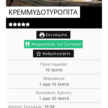
ΚΡΕΜΜΥΔΟΤΥΡΟΠΙΤΑ
Εκτυπώστε
Μοιραστείτε την Συνταγή!
Βαθμολογήστε
Προετοιμασία:
λεπτά
10
λεπτά
Μαγείρεμα:
ώρα
λεπτά
1
ώρα
10
λεπτά
Συνολικός Χρόνος:
ώρα
λεπτά
1
ώρα
20
λεπτά
Κόστος Συνταγής:
15.5€