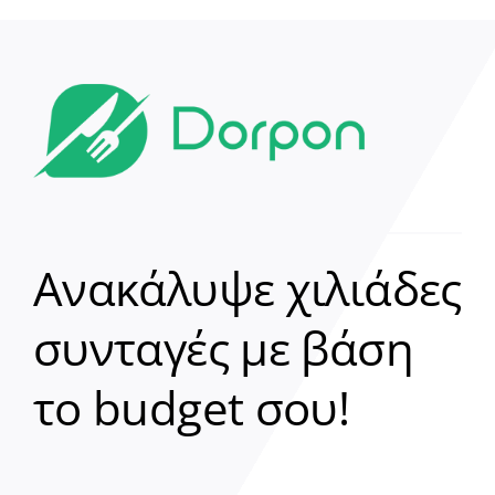
Ανακάλυψε χιλιάδες
συνταγές με βάση
Clear
το budget σου!
Γεια σου! 👋
Είμαι ο βοηθός του Dorpon. Πώς