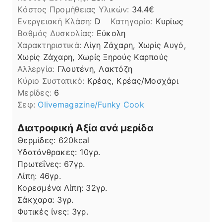
Kόστος Προμήθειας Υλικών:
34.4
Ενεργειακή Κλάση:
D
Κατηγορία:
Κυρίως
Βαθμός Δυσκολίας:
Εύκολη
Χαρακτηριστικά:
Λίγη Ζάχαρη, Χωρίς Αυγό,
Χωρίς Ζάχαρη, Χωρίς Ξηρούς Καρπούς
Αλλεργία:
Γλουτένη, Λακτόζη
Kύριο Συστατικό:
Κρέας, Κρέας/Μοσχάρι
Μερίδες:
6
Σεφ:
Olivemagazine/Funky Cook
Διατροφική Αξία ανά μερίδα
Θερμίδες:
620
kcal
Υδατάνθρακες:
10
γρ.
Πρωτεΐνες:
67
γρ.
Λίπη
Λίπη:
46
γρ.
Κορεσμένα Λίπη:
32
γρ.
Σάκχαρα:
3
γρ.
Φυτικές ίνες:
3
γρ.