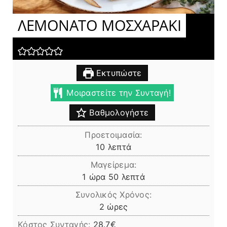
ΛΕΜΟΝΑΤΟ ΜΟΣΧΑΡΑΚΙ
Εκτυπώστε
Μοιραστείτε την Συνταγή!
Βαθμολογήστε
Προετοιμασία:
λεπτά
10
λεπτά
Μαγείρεμα:
ώρα
λεπτά
1
ώρα
50
λεπτά
Συνολικός Χρόνος:
ώρες
2
ώρες
Κόστος Συνταγής:
28.7€