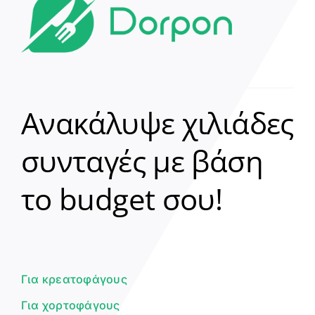
Ανακάλυψε χιλιάδες
συνταγές με βάση
Clear
το budget σου!
Γεια σου! 👋
Είμαι ο βοηθός του Dorpon. Πώς
μπορώ να σε βοηθήσω σήμερα;
Για κρεατοφάγους
Για χορτοφάγους