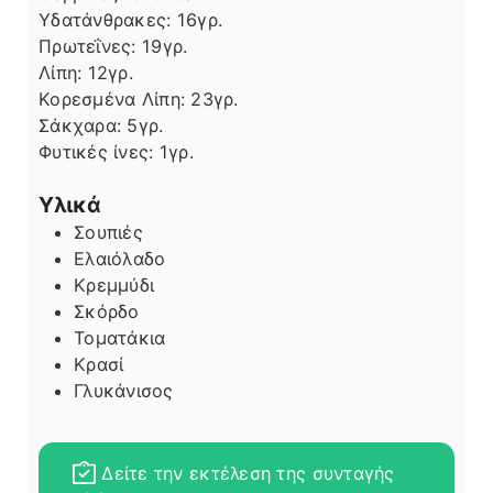
Υδατάνθρακες:
16
γρ.
Πρωτεΐνες:
19
γρ.
Λίπη
Λίπη:
12
γρ.
Κορεσμένα Λίπη:
23
γρ.
Σάκχαρα:
5
γρ.
Φυτικές ίνες:
1
γρ.
Υλικά
Σουπιές
Ελαιόλαδο
Κρεμμύδι
Σκόρδο
Τοματάκια
Κρασί
Γλυκάνισος
Δείτε την εκτέλεση της συνταγής