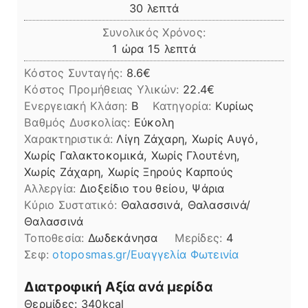
λεπτά
30
λεπτά
Συνολικός Χρόνος:
ώρα
λεπτά
1
ώρα
15
λεπτά
Κόστος Συνταγής:
8.6€
Kόστος Προμήθειας Υλικών:
22.4
Ενεργειακή Κλάση:
B
Κατηγορία:
Κυρίως
Βαθμός Δυσκολίας:
Εύκολη
Χαρακτηριστικά:
Λίγη Ζάχαρη, Χωρίς Αυγό,
Χωρίς Γαλακτοκομικά, Χωρίς Γλουτένη,
Χωρίς Ζάχαρη, Χωρίς Ξηρούς Καρπούς
Αλλεργία:
Διοξείδιο του θείου, Ψάρια
Kύριο Συστατικό:
Θαλασσινά, Θαλασσινά/
Θαλασσινά
Τοποθεσία:
Δωδεκάνησα
Μερίδες:
4
Σεφ:
otoposmas.gr/Ευαγγελία Φωτεινία
Διατροφική Αξία ανά μερίδα
Θερμίδες:
340
kcal