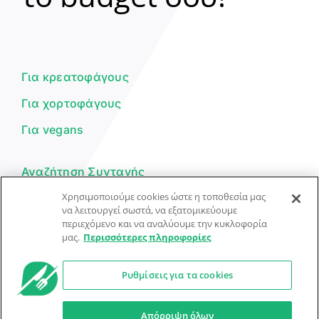
Γεια σου! 👋
Είμαι ο βοηθός του Dorpon. Πώς
μπορώ να σε βοηθήσω σήμερα;
Για κρεατοφάγους
Για χορτοφάγους
Για vegans
Αναζήτηση Συνταγής
Χρησιμοποιούμε cookies ώστε η τοποθεσία μας
Υποβολή Συνταγής
να λειτουργεί σωστά, να εξατομικεύουμε
περιεχόμενο και να αναλύουμε την κυκλοφορία
Φόρμα Επικοινωνίας
μας.
Περισσότερες πληροφορίες
Ρυθμίσεις για τα cookies
© Dorpon • Μηχανή αναζήτησης για …καλοφαγάδες!
Ο βοηθός μπορεί να κάνει λάθη — ελέγξτε τις συνταγές.
Απόρριψη όλων