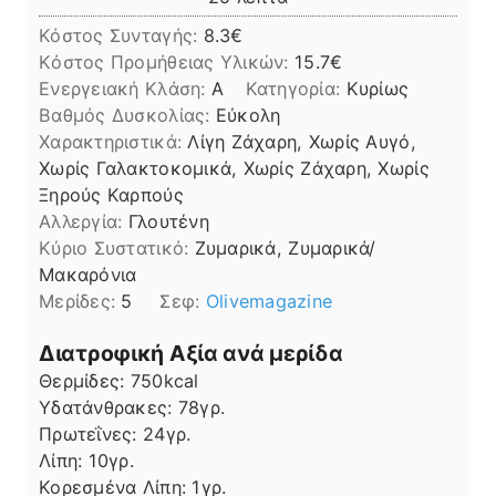
Κόστος Συνταγής:
8.3€
Kόστος Προμήθειας Υλικών:
15.7
Ενεργειακή Κλάση:
A
Κατηγορία:
Κυρίως
Βαθμός Δυσκολίας:
Εύκολη
Χαρακτηριστικά:
Λίγη Ζάχαρη, Χωρίς Αυγό,
Χωρίς Γαλακτοκομικά, Χωρίς Ζάχαρη, Χωρίς
Ξηρούς Καρπούς
Αλλεργία:
Γλουτένη
Kύριο Συστατικό:
Ζυμαρικά, Ζυμαρικά/
Μακαρόνια
Μερίδες:
5
Σεφ:
Olivemagazine
Διατροφική Αξία ανά μερίδα
Θερμίδες:
750
kcal
Υδατάνθρακες:
78
γρ.
Πρωτεΐνες:
24
γρ.
Λίπη
Λίπη:
10
γρ.
Κορεσμένα Λίπη:
1
γρ.