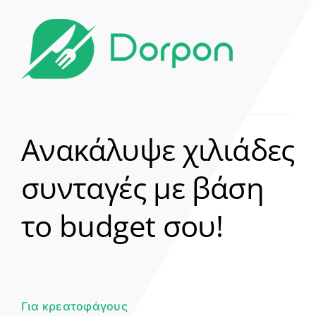
Ανακάλυψε χιλιάδες
συνταγές με βάση
Clear
το budget σου!
Γεια σου! 👋
Είμαι ο βοηθός του Dorpon. Πώς
μπορώ να σε βοηθήσω σήμερα;
Για κρεατοφάγους