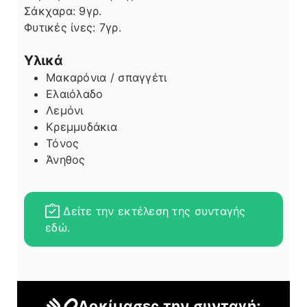
Σάκχαρα:
9
γρ.
Φυτικές ίνες:
7
γρ.
Υλικά
Μακαρόνια / σπαγγέτι
Ελαιόλαδο
Λεμόνι
Κρεμμυδάκια
Τόνος
Άνηθος
Δείτε την εκτέλεση της συνταγής
εδώ.
Δοκίμασες την συνταγή;