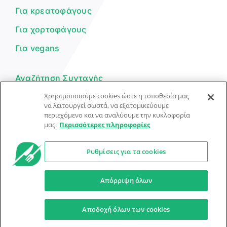
Για κρεατοφάγους
Για χορτοφάγους
Για vegans
Αναζήτηση Συνταγής
Χρησιμοποιούμε cookies ώστε η τοποθεσία μας
Υποβολή Συνταγής
να λειτουργεί σωστά, να εξατομικεύουμε
περιεχόμενο και να αναλύουμε την κυκλοφορία
Φόρμα Επικοινωνίας
μας.
Περισσότερες πληροφορίες
Ρυθμίσεις για τα cookies
© Dorpon • Μηχανή αναζήτησης για …καλοφαγάδες!
Ο βοηθός μπορεί να κάνει λάθη — ελέγξτε τις συνταγές.
Απόρριψη όλων
Προστασία Προσωπικών Δεδομένων
Όροι Xρήσης
Αποδοχή όλων των cookies