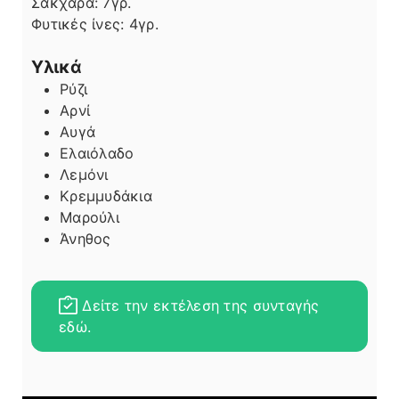
Σάκχαρα:
7
γρ.
Φυτικές ίνες:
4
γρ.
Υλικά
Ρύζι
Αρνί
Αυγά
Ελαιόλαδο
Λεμόνι
Κρεμμυδάκια
Μαρούλι
Άνηθος
Δείτε την εκτέλεση της συνταγής
εδώ.