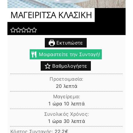
ΜΑΓΕΙΡΙΤΣΑ ΚΛΑΣΙΚΗ
Εκτυπώστε
Μοιραστείτε την Συνταγή!
Βαθμολογήστε
Προετοιμασία:
λεπτά
20
λεπτά
Μαγείρεμα:
ώρα
λεπτά
1
ώρα
10
λεπτά
Συνολικός Χρόνος:
ώρα
λεπτά
1
ώρα
30
λεπτά
Κόστος Συνταγής:
22.2€