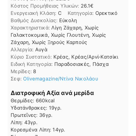
Kόστος Προμήθειας Υλικών:
26.1
Ενεργειακή Κλάση:
C
Κατηγορία:
Ορεκτικό
Βαθμός Δυσκολίας:
Εύκολη
Χαρακτηριστικά:
Λίγη Ζάχαρη, Χωρίς
Γαλακτοκομικά, Χωρίς Γλουτένη, Χωρίς
Ζάχαρη, Χωρίς Ξηρούς Καρπούς
Αλλεργία:
Αυγὰ
Kύριο Συστατικό:
Κρέας, Κρέας/Αρνί-Κατσίκι
Ειδική Κατηγορία:
Παραδοσιακές, Πάσχα
Μερίδες:
8
Σεφ:
Olivemagazine/Ντίνα Νικολάου
Διατροφική Αξία ανά μερίδα
Θερμίδες:
660
kcal
Υδατάνθρακες:
19
γρ.
Πρωτεΐνες:
36
γρ.
Λίπη
Λίπη:
43
γρ.
Κορεσμένα Λίπη:
14
γρ.