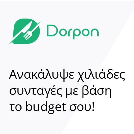
Ανακάλυψε χιλιάδες
συνταγές με βάση
Clear
το budget σου!
Γεια σου! 👋
Είμαι ο βοηθός του Dorpon. Πώς
μπορώ να σε βοηθήσω σήμερα;