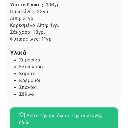
Υδατάνθρακες:
106
γρ.
Πρωτεΐνες:
22
γρ.
Λίπη
Λίπη:
31
γρ.
Κορεσμένα Λίπη:
4
γρ.
Σάκχαρα:
18
γρ.
Φυτικές ίνες:
11
γρ.
Υλικά
Ζυμαρικά
Ελαιόλαδο
Καρότο
Κρεμμύδι
Σπανάκι
Σέλινο
Δείτε την εκτέλεση της συνταγής
εδώ.