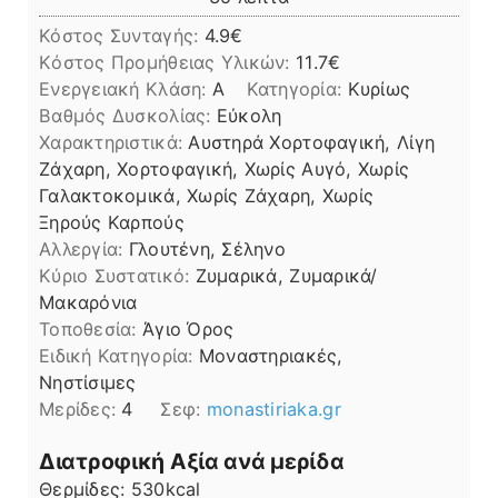
Κόστος Συνταγής:
4.9€
Kόστος Προμήθειας Υλικών:
11.7
Ενεργειακή Κλάση:
A
Κατηγορία:
Κυρίως
Βαθμός Δυσκολίας:
Εύκολη
Χαρακτηριστικά:
Αυστηρά Χορτοφαγική, Λίγη
Ζάχαρη, Χορτοφαγική, Χωρίς Αυγό, Χωρίς
Γαλακτοκομικά, Χωρίς Ζάχαρη, Χωρίς
Ξηρούς Καρπούς
Αλλεργία:
Γλουτένη, Σέληνο
Kύριο Συστατικό:
Ζυμαρικά, Ζυμαρικά/
Μακαρόνια
Τοποθεσία:
Άγιο Όρος
Ειδική Κατηγορία:
Μοναστηριακές,
Νηστίσιμες
Μερίδες:
4
Σεφ:
monastiriaka.gr
Διατροφική Αξία ανά μερίδα
Θερμίδες:
530
kcal