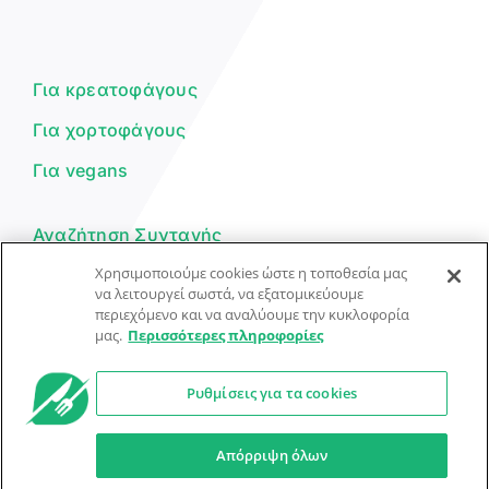
Γεια σου! 👋
Είμαι ο βοηθός του Dorpon. Πώς
μπορώ να σε βοηθήσω σήμερα;
Για κρεατοφάγους
Για χορτοφάγους
Για vegans
Αναζήτηση Συνταγής
Χρησιμοποιούμε cookies ώστε η τοποθεσία μας
Υποβολή Συνταγής
να λειτουργεί σωστά, να εξατομικεύουμε
περιεχόμενο και να αναλύουμε την κυκλοφορία
Φόρμα Επικοινωνίας
μας.
Περισσότερες πληροφορίες
Ρυθμίσεις για τα cookies
© Dorpon • Μηχανή αναζήτησης για …καλοφαγάδες!
Ο βοηθός μπορεί να κάνει λάθη — ελέγξτε τις συνταγές.
Απόρριψη όλων
Προστασία Προσωπικών Δεδομένων
Όροι Xρήσης