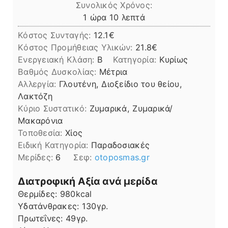
Συνολικός Χρόνος:
ώρα
λεπτά
1
ώρα
10
λεπτά
Κόστος Συνταγής:
12.1€
Kόστος Προμήθειας Υλικών:
21.8
Ενεργειακή Κλάση:
B
Κατηγορία:
Κυρίως
Βαθμός Δυσκολίας:
Μέτρια
Αλλεργία:
Γλουτένη, Διοξείδιο του θείου,
Λακτόζη
Kύριο Συστατικό:
Ζυμαρικά, Ζυμαρικά/
Μακαρόνια
Τοποθεσία:
Χίος
Ειδική Κατηγορία:
Παραδοσιακές
Μερίδες:
6
Σεφ:
otoposmas.gr
Διατροφική Αξία ανά μερίδα
Θερμίδες:
980
kcal
Υδατάνθρακες:
130
γρ.
Πρωτεΐνες:
49
γρ.