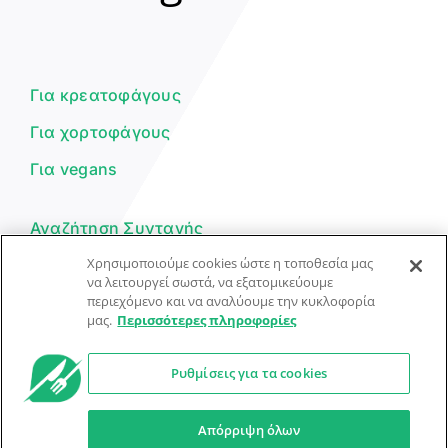
Γεια σου! 👋
Είμαι ο βοηθός του Dorpon. Πώς
μπορώ να σε βοηθήσω σήμερα;
Για κρεατοφάγους
Για χορτοφάγους
Για vegans
Αναζήτηση Συνταγής
Χρησιμοποιούμε cookies ώστε η τοποθεσία μας
Υποβολή Συνταγής
να λειτουργεί σωστά, να εξατομικεύουμε
περιεχόμενο και να αναλύουμε την κυκλοφορία
Φόρμα Επικοινωνίας
μας.
Περισσότερες πληροφορίες
Ρυθμίσεις για τα cookies
© Dorpon • Μηχανή αναζήτησης για …καλοφαγάδες!
Ο βοηθός μπορεί να κάνει λάθη — ελέγξτε τις συνταγές.
Απόρριψη όλων