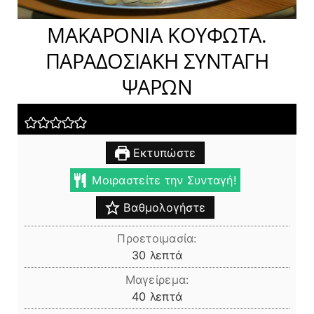
ΜΑΚΑΡΟΝΙΑ ΚΟΥΦΩΤΑ.
ΠΑΡΑΔΟΣΙΑΚΗ ΣΥΝΤΑΓΗ
ΨΑΡΩΝ
Εκτυπώστε
Μοιραστείτε την Συνταγή!
Βαθμολογήστε
Προετοιμασία:
λεπτά
30
λεπτά
Μαγείρεμα:
λεπτά
40
λεπτά