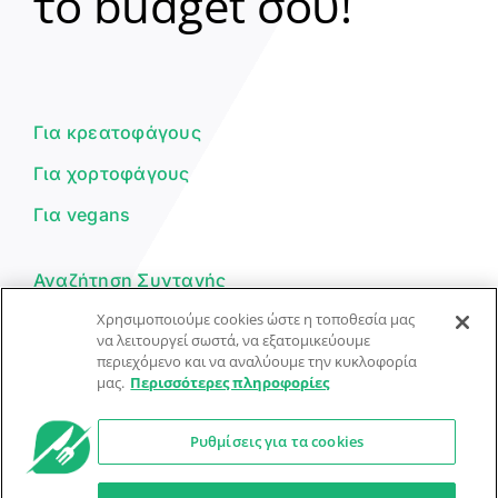
το budget σου!
Γεια σου! 👋
Είμαι ο βοηθός του Dorpon. Πώς
μπορώ να σε βοηθήσω σήμερα;
Για κρεατοφάγους
Για χορτοφάγους
Για vegans
Αναζήτηση Συνταγής
Χρησιμοποιούμε cookies ώστε η τοποθεσία μας
Υποβολή Συνταγής
να λειτουργεί σωστά, να εξατομικεύουμε
περιεχόμενο και να αναλύουμε την κυκλοφορία
Φόρμα Επικοινωνίας
μας.
Περισσότερες πληροφορίες
Ρυθμίσεις για τα cookies
© Dorpon • Μηχανή αναζήτησης για …καλοφαγάδες!
Ο βοηθός μπορεί να κάνει λάθη — ελέγξτε τις συνταγές.