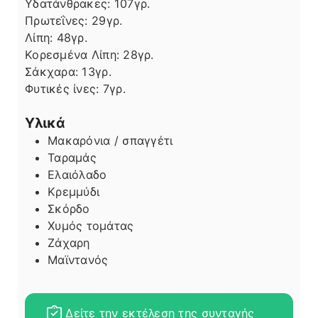
Υδατάνθρακες:
107
γρ.
Πρωτεΐνες:
29
γρ.
Λίπη
Λίπη:
48
γρ.
Κορεσμένα Λίπη:
28
γρ.
Σάκχαρα:
13
γρ.
Φυτικές ίνες:
7
γρ.
Υλικά
Μακαρόνια / σπαγγέτι
Ταραμάς
Ελαιόλαδο
Κρεμμύδι
Σκόρδο
Χυμός τομάτας
Ζάχαρη
Μαϊντανός
Δείτε την εκτέλεση της συνταγής