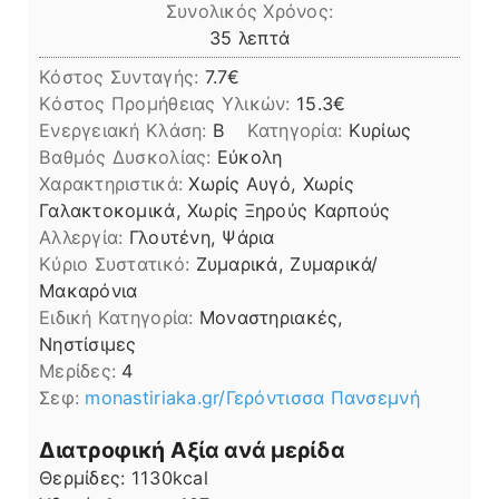
Συνολικός Χρόνος:
λεπτά
35
λεπτά
Κόστος Συνταγής:
7.7€
Kόστος Προμήθειας Υλικών:
15.3
Ενεργειακή Κλάση:
B
Κατηγορία:
Κυρίως
Βαθμός Δυσκολίας:
Εύκολη
Χαρακτηριστικά:
Χωρίς Αυγό, Χωρίς
Γαλακτοκομικά, Χωρίς Ξηρούς Καρπούς
Αλλεργία:
Γλουτένη, Ψάρια
Kύριο Συστατικό:
Ζυμαρικά, Ζυμαρικά/
Μακαρόνια
Ειδική Κατηγορία:
Μοναστηριακές,
Νηστίσιμες
Μερίδες:
4
Σεφ:
monastiriaka.gr/Γερόντισσα Πανσεμνή
Διατροφική Αξία ανά μερίδα
Θερμίδες:
1130
kcal