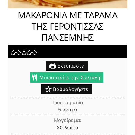
ΜΑΚΑΡΟΝΙΑ ΜΕ ΤΑΡΑΜΑ
ΤΗΣ ΓΕΡΟΝΤΙΣΣΑΣ
ΠΑΝΣΕΜΝΗΣ
Εκτυπώστε
Μοιραστείτε την Συνταγή!
Βαθμολογήστε
Προετοιμασία:
λεπτά
5
λεπτά
Μαγείρεμα:
λεπτά
30
λεπτά