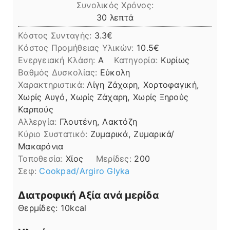
Συνολικός Χρόνος:
λεπτά
30
λεπτά
Κόστος Συνταγής:
3.3€
Kόστος Προμήθειας Υλικών:
10.5
Ενεργειακή Κλάση:
A
Κατηγορία:
Κυρίως
Βαθμός Δυσκολίας:
Εύκολη
Χαρακτηριστικά:
Λίγη Ζάχαρη, Χορτοφαγική,
Χωρίς Αυγό, Χωρίς Ζάχαρη, Χωρίς Ξηρούς
Καρπούς
Αλλεργία:
Γλουτένη, Λακτόζη
Kύριο Συστατικό:
Ζυμαρικά, Ζυμαρικά/
Μακαρόνια
Τοποθεσία:
Χίος
Μερίδες:
200
Σεφ:
Cookpad/Argiro Glyka
Διατροφική Αξία ανά μερίδα
Θερμίδες:
10
kcal