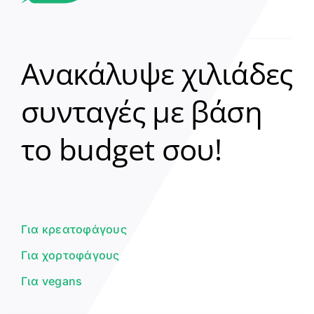
Ανακάλυψε χιλιάδες
συνταγές με βάση
Clear
το budget σου!
Γεια σου! 👋
Είμαι ο βοηθός του Dorpon. Πώς
μπορώ να σε βοηθήσω σήμερα;
Για κρεατοφάγους
Για χορτοφάγους
Για vegans