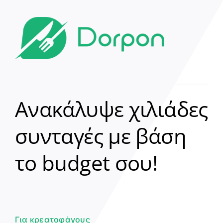
Ανακάλυψε χιλιάδες
συνταγές με βάση
Clear
το budget σου!
Γεια σου! 👋
Είμαι ο βοηθός του Dorpon. Πώς
μπορώ να σε βοηθήσω σήμερα;
Για κρεατοφάγους