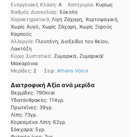
Ενεργειακή Κλάση:
A
Κατηγορία:
Κυρίως
Βαθμός Δυσκολίας:
Εύκολη
Χαρακτηριστικά:
Λίγη Ζάχαρη, Χορτοφαγική,
Χωρίς Αυγό, Χωρίς Ζάχαρη, Χωρίς Ξηρούς
Καρπούς
Αλλεργία:
Γλουτένη, Διοξείδιο του θείου,
Λακτόζη
Kύριο Συστατικό:
Ζυμαρικά, Ζυμαρικά/
Μακαρόνια
Μερίδες:
2
Σεφ:
Athens Voice
Διατροφική Αξία ανά μερίδα
Θερμίδες:
790
kcal
Υδατάνθρακες:
114
γρ.
Πρωτεΐνες:
39
γρ.
Λίπη
Λίπη:
73
γρ.
Κορεσμένα Λίπη:
62
γρ.
Σάκχαρα:
5
γρ.
Φυτικές ίνες:
7
γρ.