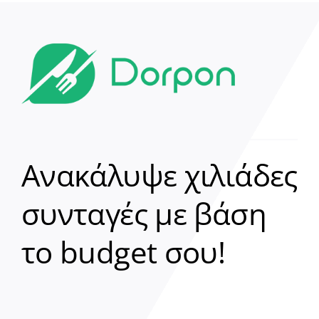
Ανακάλυψε χιλιάδες
συνταγές με βάση
Clear
το budget σου!
Γεια σου! 👋
Είμαι ο βοηθός του Dorpon. Πώς
μπορώ να σε βοηθήσω σήμερα;