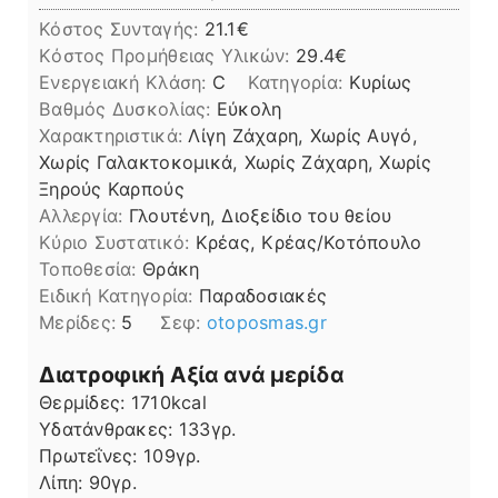
Κόστος Συνταγής:
21.1€
Kόστος Προμήθειας Υλικών:
29.4
Ενεργειακή Κλάση:
C
Κατηγορία:
Κυρίως
Βαθμός Δυσκολίας:
Εύκολη
Χαρακτηριστικά:
Λίγη Ζάχαρη, Χωρίς Αυγό,
Χωρίς Γαλακτοκομικά, Χωρίς Ζάχαρη, Χωρίς
Ξηρούς Καρπούς
Αλλεργία:
Γλουτένη, Διοξείδιο του θείου
Kύριο Συστατικό:
Κρέας, Κρέας/Κοτόπουλο
Τοποθεσία:
Θράκη
Ειδική Κατηγορία:
Παραδοσιακές
Μερίδες:
5
Σεφ:
otoposmas.gr
Διατροφική Αξία ανά μερίδα
Θερμίδες:
1710
kcal
Υδατάνθρακες:
133
γρ.
Πρωτεΐνες:
109
γρ.
Λίπη
Λίπη:
90
γρ.