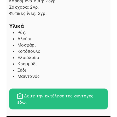
Κορεσμένα Λίπη:
23
γρ.
Σάκχαρα:
2
γρ.
Φυτικές ίνες:
2
γρ.
Υλικά
Ρύζι
Αλεύρι
Μοσχάρι
Κοτόπουλο
Ελαιόλαδο
Κρεμμύδι
Ξύδι
Μαϊντανός
Δείτε την εκτέλεση της συνταγής
εδώ.