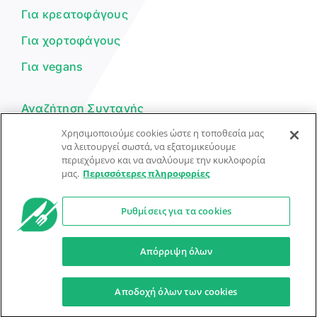
Για κρεατοφάγους
Για χορτοφάγους
Για vegans
Αναζήτηση Συνταγής
Χρησιμοποιούμε cookies ώστε η τοποθεσία μας
Υποβολή Συνταγής
να λειτουργεί σωστά, να εξατομικεύουμε
περιεχόμενο και να αναλύουμε την κυκλοφορία
Φόρμα Επικοινωνίας
μας.
Περισσότερες πληροφορίες
Ρυθμίσεις για τα cookies
© Dorpon • Μηχανή αναζήτησης για …καλοφαγάδες!
Ο βοηθός μπορεί να κάνει λάθη — ελέγξτε τις συνταγές.
Απόρριψη όλων
Προστασία Προσωπικών Δεδομένων
Όροι Xρήσης
Αποδοχή όλων των cookies