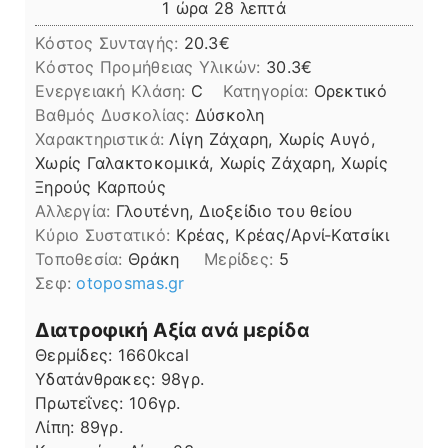
ώρα
λεπτά
1
ώρα
28
λεπτά
Κόστος Συνταγής:
20.3€
Kόστος Προμήθειας Υλικών:
30.3
Ενεργειακή Κλάση:
C
Κατηγορία:
Ορεκτικό
Βαθμός Δυσκολίας:
Δύσκολη
Χαρακτηριστικά:
Λίγη Ζάχαρη, Χωρίς Αυγό,
Χωρίς Γαλακτοκομικά, Χωρίς Ζάχαρη, Χωρίς
Ξηρούς Καρπούς
Αλλεργία:
Γλουτένη, Διοξείδιο του θείου
Kύριο Συστατικό:
Κρέας, Κρέας/Αρνί-Κατσίκι
Τοποθεσία:
Θράκη
Μερίδες:
5
Σεφ:
otoposmas.gr
Διατροφική Αξία ανά μερίδα
Θερμίδες:
1660
kcal
Υδατάνθρακες:
98
γρ.
Πρωτεΐνες:
106
γρ.
Λίπη
Λίπη:
89
γρ.