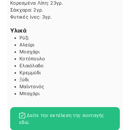
Κορεσμένα Λίπη:
23
γρ.
Σάκχαρα:
2
γρ.
Φυτικές ίνες:
3
γρ.
Υλικά
Ρύζι
Αλεύρι
Μοσχάρι
Κοτόπουλο
Ελαιόλαδο
Κρεμμύδι
Ξύδι
Μαϊντανός
Μπαχάρι
Δείτε την εκτέλεση της συνταγής
εδώ.