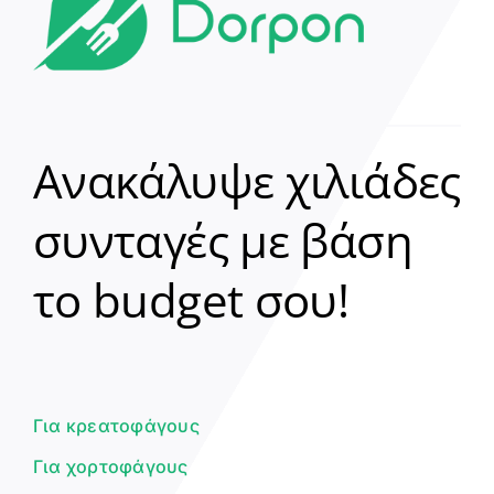
Ανακάλυψε χιλιάδες
συνταγές με βάση
Clear
το budget σου!
Γεια σου! 👋
Είμαι ο βοηθός του Dorpon. Πώς
μπορώ να σε βοηθήσω σήμερα;
Για κρεατοφάγους
Για χορτοφάγους