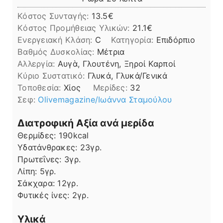
Κόστος Συνταγής:
13.5€
Kόστος Προμήθειας Υλικών:
21.1
Ενεργειακή Κλάση:
C
Κατηγορία:
Επιδόρπιο
Βαθμός Δυσκολίας:
Μέτρια
Αλλεργία:
Αυγὰ, Γλουτένη, Ξηροί Καρποί
Kύριο Συστατικό:
Γλυκά, Γλυκά/Γενικά
Τοποθεσία:
Χίος
Μερίδες:
32
Σεφ:
Olivemagazine/Ιωάννα Σταμούλου
Διατροφική Αξία ανά μερίδα
Θερμίδες:
190
kcal
Υδατάνθρακες:
23
γρ.
Πρωτεΐνες:
3
γρ.
Λίπη
Λίπη:
5
γρ.
Σάκχαρα:
12
γρ.
Φυτικές ίνες:
2
γρ.
Υλικά