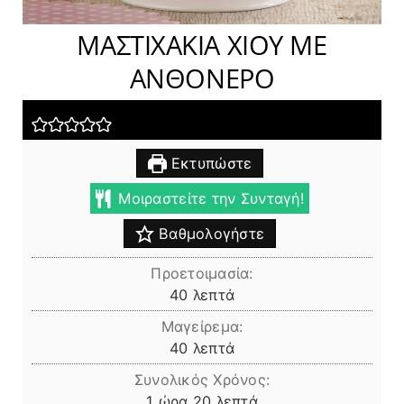
ΜΑΣΤΙΧΑΚΙΑ ΧΙΟΥ ΜΕ
ΑΝΘΟΝΕΡΟ
Εκτυπώστε
Μοιραστείτε την Συνταγή!
Βαθμολογήστε
Προετοιμασία:
λεπτά
40
λεπτά
Μαγείρεμα:
λεπτά
40
λεπτά
Συνολικός Χρόνος:
ώρα
λεπτά
1
ώρα
20
λεπτά