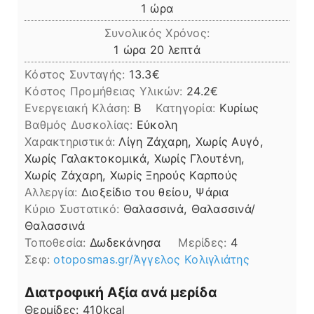
ώρα
1
ώρα
Συνολικός Χρόνος:
ώρα
λεπτά
1
ώρα
20
λεπτά
Κόστος Συνταγής:
13.3€
Kόστος Προμήθειας Υλικών:
24.2
Ενεργειακή Κλάση:
B
Κατηγορία:
Κυρίως
Βαθμός Δυσκολίας:
Εύκολη
Χαρακτηριστικά:
Λίγη Ζάχαρη, Χωρίς Αυγό,
Χωρίς Γαλακτοκομικά, Χωρίς Γλουτένη,
Χωρίς Ζάχαρη, Χωρίς Ξηρούς Καρπούς
Αλλεργία:
Διοξείδιο του θείου, Ψάρια
Kύριο Συστατικό:
Θαλασσινά, Θαλασσινά/
Θαλασσινά
Τοποθεσία:
Δωδεκάνησα
Μερίδες:
4
Σεφ:
otoposmas.gr/Άγγελος Κολιγλιάτης
Διατροφική Αξία ανά μερίδα
Θερμίδες:
410
kcal