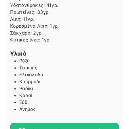
Υδατάνθρακες:
41
γρ.
Πρωτεΐνες:
33
γρ.
Λίπη
Λίπη:
11
γρ.
Κορεσμένα Λίπη:
1
γρ.
Σάκχαρα:
2
γρ.
Φυτικές ίνες:
1
γρ.
Υλικά
Ρύζι
Σουπιές
Ελαιόλαδο
Κρεμμύδι
Ραδίκι
Κρασί
Ξύδι
Άνηθος