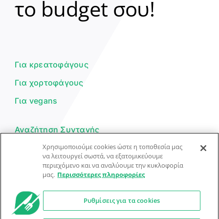
το budget σου!
Γεια σου! 👋
Είμαι ο βοηθός του Dorpon. Πώς
μπορώ να σε βοηθήσω σήμερα;
Για κρεατοφάγους
Για χορτοφάγους
Για vegans
Αναζήτηση Συνταγής
Χρησιμοποιούμε cookies ώστε η τοποθεσία μας
Υποβολή Συνταγής
να λειτουργεί σωστά, να εξατομικεύουμε
περιεχόμενο και να αναλύουμε την κυκλοφορία
Φόρμα Επικοινωνίας
μας.
Περισσότερες πληροφορίες
Ρυθμίσεις για τα cookies
© Dorpon • Μηχανή αναζήτησης για …καλοφαγάδες!