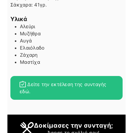
Σάκχαρα:
41
γρ.
Υλικά
Αλεύρι
Μυζήθρα
Αυγά
Ελαιόλαδο
Ζάχαρη
Μαστίχα
Δείτε την εκτέλεση της συνταγής
εδώ.
Δοκίμασες την συνταγή;
Άφησε το σχόλιό σου!