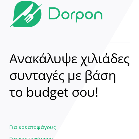
Ανακάλυψε χιλιάδες
συνταγές με βάση
Clear
το budget σου!
Γεια σου! 👋
Είμαι ο βοηθός του Dorpon. Πώς
μπορώ να σε βοηθήσω σήμερα;
Για κρεατοφάγους
Για χορτοφάγους