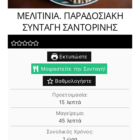
ΜΕΛΙΤΙΝΙΑ. ΠΑΡΑΔΟΣΙΑΚΗ
ΣΥΝΤΑΓΗ ΣΑΝΤΟΡΙΝΗΣ
Εκτυπώστε
Μοιραστείτε την Συνταγή!
Βαθμολογήστε
Προετοιμασία:
λεπτά
15
λεπτά
Μαγείρεμα:
λεπτά
45
λεπτά
Συνολικός Χρόνος:
ώρα
1
ώρα