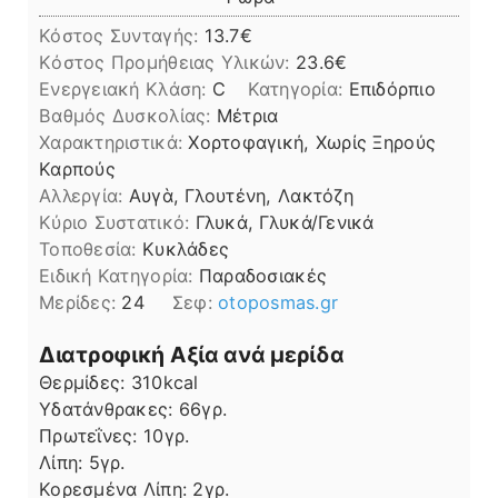
Κόστος Συνταγής:
13.7€
Kόστος Προμήθειας Υλικών:
23.6
Ενεργειακή Κλάση:
C
Κατηγορία:
Επιδόρπιο
Βαθμός Δυσκολίας:
Μέτρια
Χαρακτηριστικά:
Χορτοφαγική, Χωρίς Ξηρούς
Καρπούς
Αλλεργία:
Αυγὰ, Γλουτένη, Λακτόζη
Kύριο Συστατικό:
Γλυκά, Γλυκά/Γενικά
Τοποθεσία:
Κυκλάδες
Ειδική Κατηγορία:
Παραδοσιακές
Μερίδες:
24
Σεφ:
otoposmas.gr
Διατροφική Αξία ανά μερίδα
Θερμίδες:
310
kcal
Υδατάνθρακες:
66
γρ.
Πρωτεΐνες:
10
γρ.
Λίπη
Λίπη:
5
γρ.
Κορεσμένα Λίπη:
2
γρ.