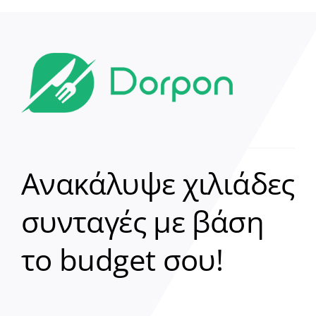
Ανακάλυψε χιλιάδες
συνταγές με βάση
Clear
το budget σου!
Γεια σου! 👋
Είμαι ο βοηθός του Dorpon. Πώς