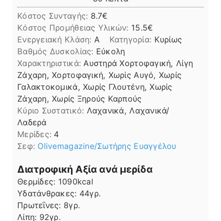
Κόστος Συνταγής:
8.7€
Kόστος Προμήθειας Υλικών:
15.5
Ενεργειακή Κλάση:
A
Κατηγορία:
Κυρίως
Βαθμός Δυσκολίας:
Εύκολη
Χαρακτηριστικά:
Αυστηρά Χορτοφαγική, Λίγη
Ζάχαρη, Χορτοφαγική, Χωρίς Αυγό, Χωρίς
Γαλακτοκομικά, Χωρίς Γλουτένη, Χωρίς
Ζάχαρη, Χωρίς Ξηρούς Καρπούς
Kύριο Συστατικό:
Λαχανικά, Λαχανικά/
Λαδερά
Μερίδες:
4
Σεφ:
Olivemagazine/Σωτήρης Ευαγγέλου
Διατροφική Αξία ανά μερίδα
Θερμίδες:
1090
kcal
Υδατάνθρακες:
44
γρ.
Πρωτεΐνες:
8
γρ.
Λίπη
Λίπη:
92
γρ.