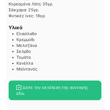
Κορεσμένα Λίπη:
35
γρ.
Σάκχαρα:
25
γρ.
Φυτικές ίνες:
16
γρ.
Υλικά
Ελαιόλαδο
Κρεμμύδι
Μελιτζάνα
Σκόρδο
Τομάτα
Κανέλλα
Μαϊντανός
Δείτε την εκτέλεση της συνταγής
εδώ.