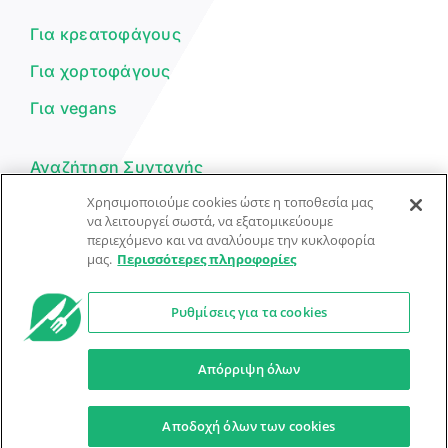
μπορώ να σε βοηθήσω σήμερα;
Για κρεατοφάγους
Για χορτοφάγους
Για vegans
Αναζήτηση Συνταγής
Χρησιμοποιούμε cookies ώστε η τοποθεσία μας
Υποβολή Συνταγής
να λειτουργεί σωστά, να εξατομικεύουμε
περιεχόμενο και να αναλύουμε την κυκλοφορία
Φόρμα Επικοινωνίας
μας.
Περισσότερες πληροφορίες
Ρυθμίσεις για τα cookies
© Dorpon • Μηχανή αναζήτησης για …καλοφαγάδες!
Ο βοηθός μπορεί να κάνει λάθη — ελέγξτε τις συνταγές.
Απόρριψη όλων
Προστασία Προσωπικών Δεδομένων
Όροι Xρήσης
Αποδοχή όλων των cookies