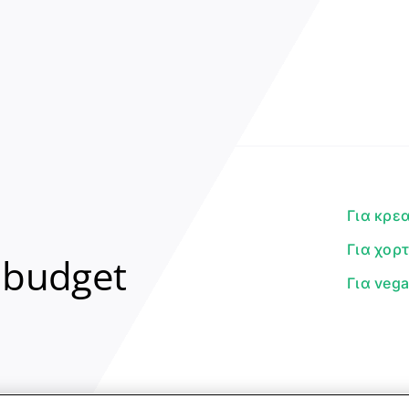
Για κρε
Για χορ
 budget
Για veg