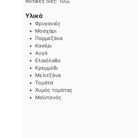
Φυτικές ίνες:
10
γρ.
Υλικά
Φρυγανιές
Μοσχάρι
Παρμεζάνα
Κασέρι
Αυγά
Ελαιόλαδο
Κρεμμύδι
Μελιτζάνα
Τομάτα
Χυμός τομάτας
Μαϊντανός