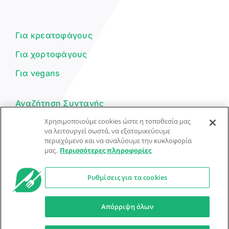
Είμαι ο βοηθός του Dorpon. Πώς
μπορώ να σε βοηθήσω σήμερα;
Για κρεατοφάγους
Για χορτοφάγους
Για vegans
Αναζήτηση Συνταγής
Χρησιμοποιούμε cookies ώστε η τοποθεσία μας
Υποβολή Συνταγής
να λειτουργεί σωστά, να εξατομικεύουμε
περιεχόμενο και να αναλύουμε την κυκλοφορία
Φόρμα Επικοινωνίας
μας.
Περισσότερες πληροφορίες
Ρυθμίσεις για τα cookies
© Dorpon • Μηχανή αναζήτησης για …καλοφαγάδες!
Ο βοηθός μπορεί να κάνει λάθη — ελέγξτε τις συνταγές.
Απόρριψη όλων
Προστασία Προσωπικών Δεδομένων
Όροι Xρήσης