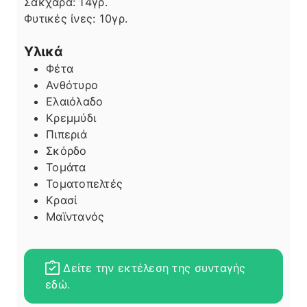
Σάκχαρα:
14
γρ.
Φυτικές ίνες:
10
γρ.
Υλικά
Φέτα
Ανθότυρο
Ελαιόλαδο
Κρεμμύδι
Πιπεριά
Σκόρδο
Τομάτα
Τοματοπελτές
Κρασί
Μαϊντανός
Δείτε την εκτέλεση της συνταγής
εδώ.