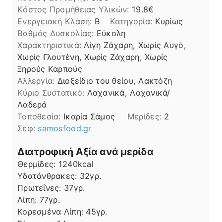
Kόστος Προμήθειας Υλικών:
19.8
Ενεργειακή Κλάση:
B
Κατηγορία:
Κυρίως
Βαθμός Δυσκολίας:
Εύκολη
Χαρακτηριστικά:
Λίγη Ζάχαρη, Χωρίς Αυγό,
Χωρίς Γλουτένη, Χωρίς Ζάχαρη, Χωρίς
Ξηρούς Καρπούς
Αλλεργία:
Διοξείδιο του θείου, Λακτόζη
Kύριο Συστατικό:
Λαχανικά, Λαχανικά/
Λαδερά
Τοποθεσία:
Ικαρία Σάμος
Μερίδες:
2
Σεφ:
samosfood.gr
Διατροφική Αξία ανά μερίδα
Θερμίδες:
1240
kcal
Υδατάνθρακες:
32
γρ.
Πρωτεΐνες:
37
γρ.
Λίπη
Λίπη:
77
γρ.
Κορεσμένα Λίπη:
45
γρ.