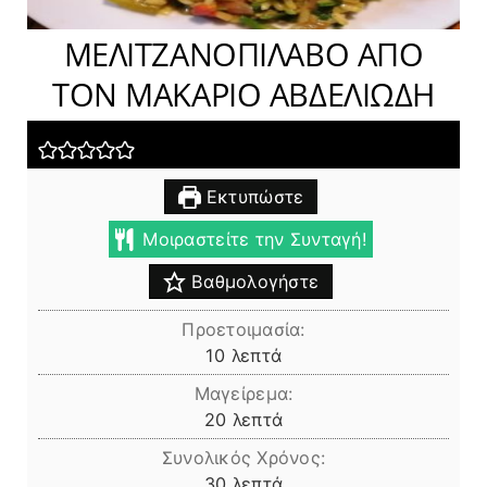
ΜΕΛΙΤΖΑΝΟΠΙΛΑΒΟ ΑΠΟ
ΤΟΝ ΜΑΚΑΡΙΟ ΑΒΔΕΛΙΩΔΗ
Εκτυπώστε
Μοιραστείτε την Συνταγή!
Βαθμολογήστε
Προετοιμασία:
λεπτά
10
λεπτά
Μαγείρεμα:
λεπτά
20
λεπτά
Συνολικός Χρόνος:
λεπτά
30
λεπτά