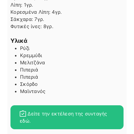
Λίπη
Λίπη:
1
γρ.
Κορεσμένα Λίπη:
4
γρ.
Σάκχαρα:
7
γρ.
Φυτικές ίνες:
8
γρ.
Υλικά
Ρύζι
Κρεμμύδι
Μελιτζάνα
Πιπεριά
Πιπεριά
Σκόρδο
Μαϊντανός
Δείτε την εκτέλεση της συνταγής
εδώ.