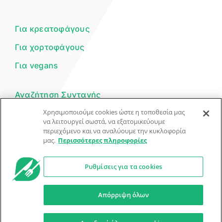
Είμαι ο βοηθός του Dorpon. Πώς
μπορώ να σε βοηθήσω σήμερα;
Για κρεατοφάγους
Για χορτοφάγους
Για vegans
Αναζήτηση Συνταγής
Χρησιμοποιούμε cookies ώστε η τοποθεσία μας
Υποβολή Συνταγής
να λειτουργεί σωστά, να εξατομικεύουμε
περιεχόμενο και να αναλύουμε την κυκλοφορία
Φόρμα Επικοινωνίας
μας.
Περισσότερες πληροφορίες
Ρυθμίσεις για τα cookies
© Dorpon • Μηχανή αναζήτησης για …καλοφαγάδες!
Ο βοηθός μπορεί να κάνει λάθη — ελέγξτε τις συνταγές.
Απόρριψη όλων
Προστασία Προσωπικών Δεδομένων
Όροι Xρήσης