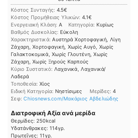
Κόστος Συνταγής:
4.5€
Kόστος Προμήθειας Υλικών:
4.1
Ενεργειακή Κλάση:
A
Κατηγορία:
Κυρίως
Βαθμός Δυσκολίας:
Εύκολη
Χαρακτηριστικά:
Αυστηρά Χορτοφαγική, Λίγη
Ζάχαρη, Χορτοφαγική, Χωρίς Αυγό, Χωρίς
Γαλακτοκομικά, Χωρίς Γλουτένη, Χωρίς
Ζάχαρη, Χωρίς Ξηρούς Καρπούς
Kύριο Συστατικό:
Λαχανικά, Λαχανικά/
Λαδερά
Τοποθεσία:
Χίος
Ειδική Κατηγορία:
Νηστίσιμες
Μερίδες:
4
Σεφ:
Chiosnews.com/Μακάριος Αβδελιώδης
Διατροφική Αξία ανά μερίδα
Θερμίδες:
250
kcal
Υδατάνθρακες:
114
γρ.
Πρωτεΐνες:
11
γρ.