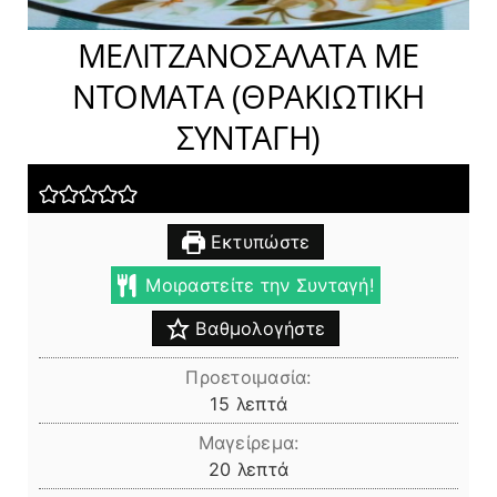
ΜΕΛΙΤΖΑΝΟΣΑΛΑΤΑ ΜΕ
ΝΤΟΜΑΤΑ (ΘΡΑΚΙΩΤΙΚΗ
ΣΥΝΤΑΓΗ)
Εκτυπώστε
Μοιραστείτε την Συνταγή!
Βαθμολογήστε
Προετοιμασία:
λεπτά
15
λεπτά
Μαγείρεμα:
λεπτά
20
λεπτά