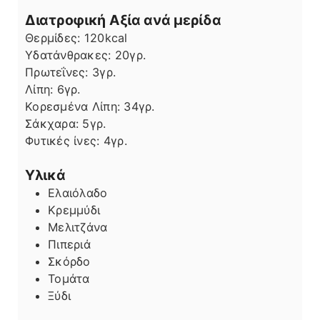
Διατροφική Αξία ανά μερίδα
Θερμίδες:
120
kcal
Υδατάνθρακες:
20
γρ.
Πρωτεΐνες:
3
γρ.
Λίπη
Λίπη:
6
γρ.
Κορεσμένα Λίπη:
34
γρ.
Σάκχαρα:
5
γρ.
Φυτικές ίνες:
4
γρ.
Υλικά
Ελαιόλαδο
Κρεμμύδι
Μελιτζάνα
Πιπεριά
Σκόρδο
Τομάτα
Ξύδι