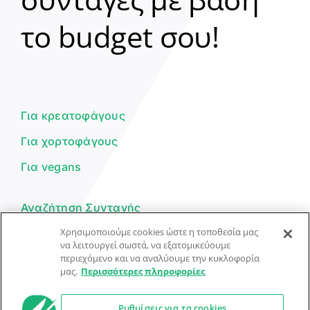
Clear
το budget σου!
Γεια σου! 👋
Είμαι ο βοηθός του Dorpon. Πώς
μπορώ να σε βοηθήσω σήμερα;
Για κρεατοφάγους
Για χορτοφάγους
Για vegans
Αναζήτηση Συνταγής
Χρησιμοποιούμε cookies ώστε η τοποθεσία μας
Υποβολή Συνταγής
να λειτουργεί σωστά, να εξατομικεύουμε
περιεχόμενο και να αναλύουμε την κυκλοφορία
Φόρμα Επικοινωνίας
μας.
Περισσότερες πληροφορίες
Ρυθμίσεις για τα cookies