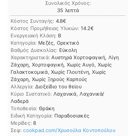
Συνολικός Χρόνος:
λεπτά
35
λεπτά
Κόστος Συνταγής:
4.8€
Kόστος Προμήθειας Υλικών:
14.2
Ενεργειακή Κλάση:
B
Κατηγορία:
Μεζές, Ορεκτικό
Βαθμός Δυσκολίας:
Εύκολη
Χαρακτηριστικά:
Αυστηρά Χορτοφαγική, Λίγη
Ζάχαρη, Χορτοφαγική, Χωρίς Αυγό, Χωρίς
Γαλακτοκομικά, Χωρίς Γλουτένη, Χωρίς
Ζάχαρη, Χωρίς Ξηρούς Καρπούς
Αλλεργία:
Διοξείδιο του θείου
Kύριο Συστατικό:
Λαχανικά, Λαχανικά/
Λαδερά
Τοποθεσία:
Θράκη
Ειδική Κατηγορία:
Παραδοσιακές
Μερίδες:
8
Σεφ:
cookpad.com/Χρυσούλα Κοντοπούλου