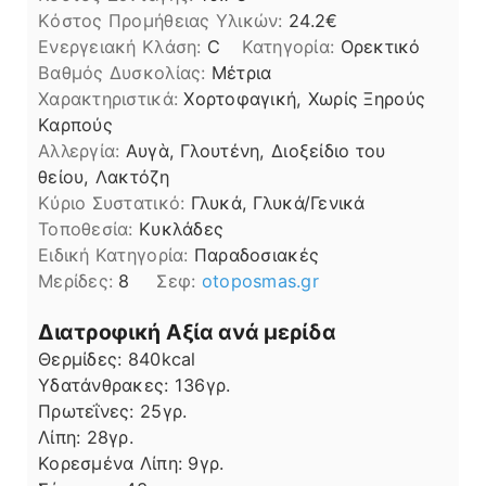
Kόστος Προμήθειας Υλικών:
24.2
Ενεργειακή Κλάση:
C
Κατηγορία:
Ορεκτικό
Βαθμός Δυσκολίας:
Μέτρια
Χαρακτηριστικά:
Χορτοφαγική, Χωρίς Ξηρούς
Καρπούς
Αλλεργία:
Αυγὰ, Γλουτένη, Διοξείδιο του
θείου, Λακτόζη
Kύριο Συστατικό:
Γλυκά, Γλυκά/Γενικά
Τοποθεσία:
Κυκλάδες
Ειδική Κατηγορία:
Παραδοσιακές
Μερίδες:
8
Σεφ:
otoposmas.gr
Διατροφική Αξία ανά μερίδα
Θερμίδες:
840
kcal
Υδατάνθρακες:
136
γρ.
Πρωτεΐνες:
25
γρ.
Λίπη
Λίπη:
28
γρ.
Κορεσμένα Λίπη:
9
γρ.