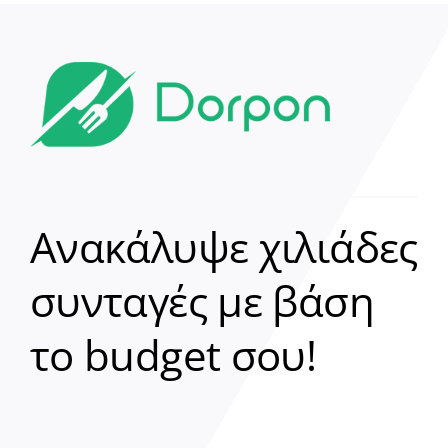
Ανακάλυψε χιλιάδες
συνταγές με βάση
Clear
το budget σου!
Γεια σου! 👋
Είμαι ο βοηθός του Dorpon. Πώς
μπορώ να σε βοηθήσω σήμερα;