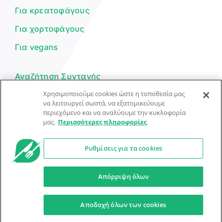
Για κρεατοφάγους
Για χορτοφάγους
Για vegans
Αναζήτηση Συνταγής
Χρησιμοποιούμε cookies ώστε η τοποθεσία μας
Υποβολή Συνταγής
να λειτουργεί σωστά, να εξατομικεύουμε
περιεχόμενο και να αναλύουμε την κυκλοφορία
Φόρμα Επικοινωνίας
μας.
Περισσότερες πληροφορίες
Ρυθμίσεις για τα cookies
© Dorpon • Μηχανή αναζήτησης για …καλοφαγάδες!
Ο βοηθός μπορεί να κάνει λάθη — ελέγξτε τις συνταγές.
Απόρριψη όλων
Προστασία Προσωπικών Δεδομένων
Όροι Xρήσης
Αποδοχή όλων των cookies