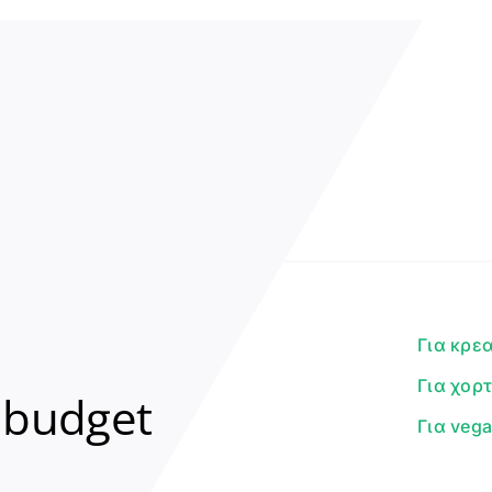
Για κρε
Για χορ
 budget
Για veg