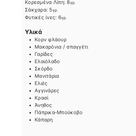
Κορεσμένα Λίπη:
8
γρ.
Σάκχαρα:
5
γρ.
Φυτικές ίνες:
6
γρ.
Υλικά
Κορν φλάουρ
Μακαρόνια / σπαγγέτι
Γαρίδες
Ελαιόλαδο
Σκόρδο
Μανιτάρια
Ελιές
Αγγινάρες
Κρασί
Άνηθος
Πάπρικα-Μπούκοβο
Κάπαρη