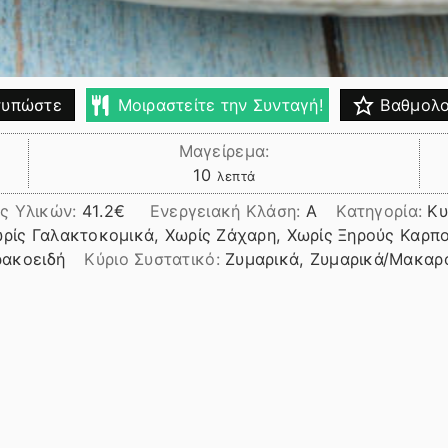
υπώστε
Μοιραστείτε την Συνταγή!
Βαθμολο
Μαγείρεμα:
λεπτά
10
λεπτά
ς Υλικών:
41.2
Ενεργειακή Κλάση:
A
Κατηγορία:
Κυ
ωρίς Γαλακτοκομικά, Χωρίς Ζάχαρη, Χωρίς Ξηρούς Καρπ
ρακοειδή
Kύριο Συστατικό:
Ζυμαρικά, Ζυμαρικά/Μακαρ