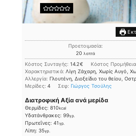
Εκτ
Προετοιμασία:
λεπτά
20
λεπτά
Κόστος Συνταγής:
14.2€
Kόστος Προμήθεια
Χαρακτηριστικά:
Λίγη Ζάχαρη, Χωρίς Αυγό, Χ
Αλλεργία:
Γλουτένη, Διοξείδιο του θείου, Οστ
Μερίδες:
4
Σεφ:
Γιώργος Τσούλης
Διατροφική Αξία ανά μερίδα
Θερμίδες:
810
kcal
Υδατάνθρακες:
99
γρ.
Πρωτεΐνες:
41
γρ.
Λίπη
Λίπη:
35
γρ.