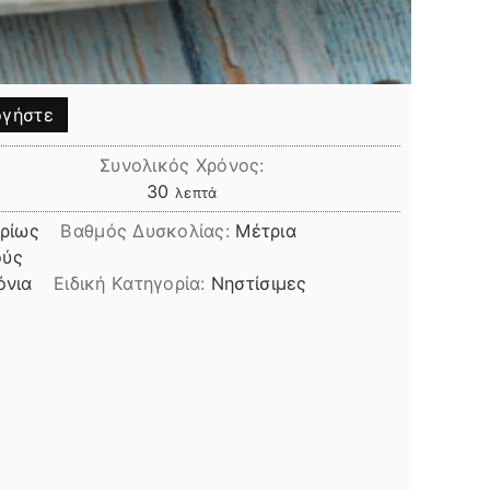
γήστε
Συνολικός Χρόνος:
λεπτά
30
λεπτά
ρίως
Βαθμός Δυσκολίας:
Μέτρια
ούς
όνια
Ειδική Κατηγορία:
Νηστίσιμες