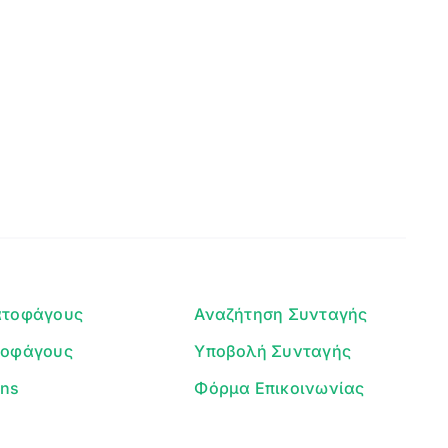
Clear
Γεια σου! 👋
Είμαι ο βοηθός του Dorpon. Πώς
μπορώ να σε βοηθήσω σήμερα;
ατοφάγους
Αναζήτηση Συνταγής
τοφάγους
Υποβολή Συνταγής
ans
Φόρμα Επικοινωνίας