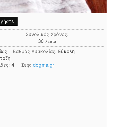
γήστε
Συνολικός Χρόνος:
λεπτά
30
λεπτά
ίως
Βαθμός Δυσκολίας:
Εύκολη
κτόζη
ίδες:
4
Σεφ:
dogma.gr