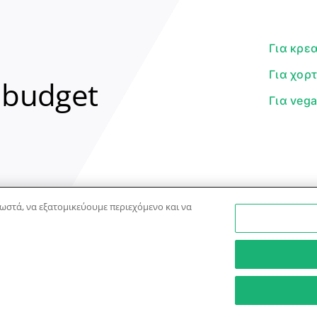
Για κρε
Για χορ
 budget
Για veg
ωστά, να εξατομικεύουμε περιεχόμενο και να