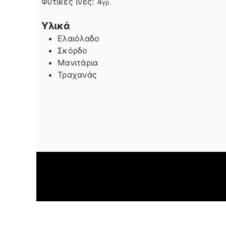
Φυτικές ίνες:
4
γρ.
Υλικά
Ελαιόλαδο
Σκόρδο
Μανιτάρια
Τραχανάς