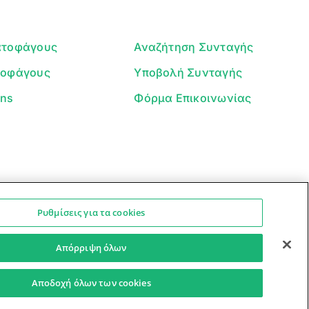
ατοφάγους
Αναζήτηση Συνταγής
τοφάγους
Υποβολή Συνταγής
ans
Φόρμα Επικοινωνίας
Ρυθμίσεις για τα cookies
Ο βοηθός μπορεί να κάνει λάθη — ελέγξτε τις συνταγές.
Προστασία Προσωπικών Δεδομένων
Όροι Xρήσης
Απόρριψη όλων
Αποδοχή όλων των cookies