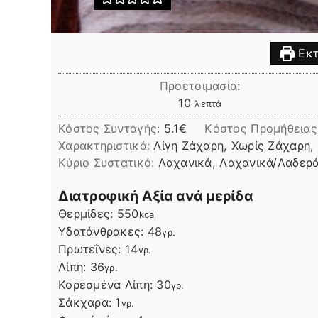
Εκτ
Προετοιμασία:
λεπτά
10
λεπτά
Κόστος Συνταγής:
5.1€
Kόστος Προμήθειας
Χαρακτηριστικά:
Λίγη Ζάχαρη, Χωρίς Ζάχαρη,
Kύριο Συστατικό:
Λαχανικά, Λαχανικά/Λαδερ
Διατροφική Αξία ανά μερίδα
Θερμίδες:
550
kcal
Υδατάνθρακες:
48
γρ.
Πρωτεΐνες:
14
γρ.
Λίπη
Λίπη:
36
γρ.
Κορεσμένα Λίπη:
30
γρ.
Σάκχαρα:
1
γρ.