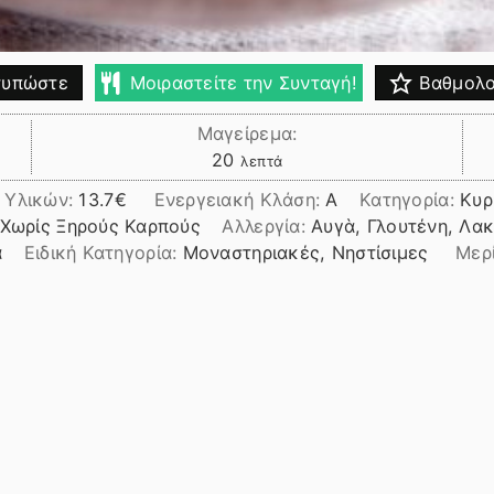
υπώστε
Μοιραστείτε την Συνταγή!
Βαθμολο
Μαγείρεμα:
λεπτά
20
λεπτά
 Υλικών:
13.7
Ενεργειακή Κλάση:
A
Κατηγορία:
Κυρ
 Χωρίς Ξηρούς Καρπούς
Αλλεργία:
Αυγὰ, Γλουτένη, Λα
ά
Ειδική Κατηγορία:
Μοναστηριακές, Νηστίσιμες
Μερ