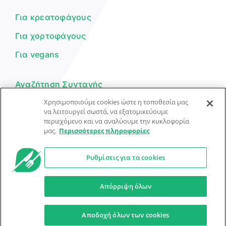
μπορώ να σε βοηθήσω σήμερα;
Για κρεατοφάγους
Για χορτοφάγους
Για vegans
Αναζήτηση Συνταγής
Χρησιμοποιούμε cookies ώστε η τοποθεσία μας
Υποβολή Συνταγής
να λειτουργεί σωστά, να εξατομικεύουμε
περιεχόμενο και να αναλύουμε την κυκλοφορία
Φόρμα Επικοινωνίας
μας.
Περισσότερες πληροφορίες
Ρυθμίσεις για τα cookies
© Dorpon • Μηχανή αναζήτησης για …καλοφαγάδες!
Ο βοηθός μπορεί να κάνει λάθη — ελέγξτε τις συνταγές.
Απόρριψη όλων
Προστασία Προσωπικών Δεδομένων
Όροι Xρήσης
Αποδοχή όλων των cookies