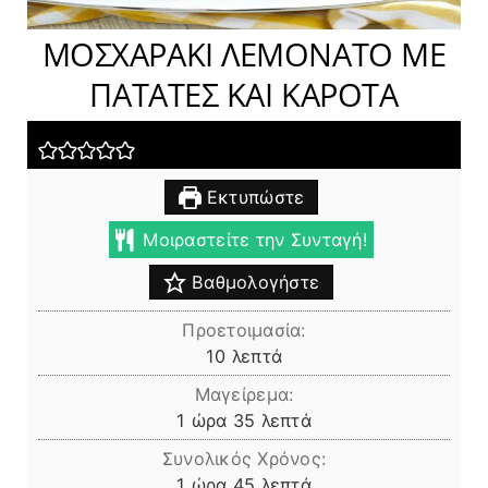
ΜΟΣΧΑΡΑΚΙ ΛΕΜΟΝΑΤΟ ΜΕ
ΠΑΤΑΤΕΣ ΚΑΙ ΚΑΡΟΤΑ
Εκτυπώστε
Μοιραστείτε την Συνταγή!
Βαθμολογήστε
Προετοιμασία:
λεπτά
10
λεπτά
Μαγείρεμα:
ώρα
λεπτά
1
ώρα
35
λεπτά
Συνολικός Χρόνος:
ώρα
λεπτά
1
ώρα
45
λεπτά