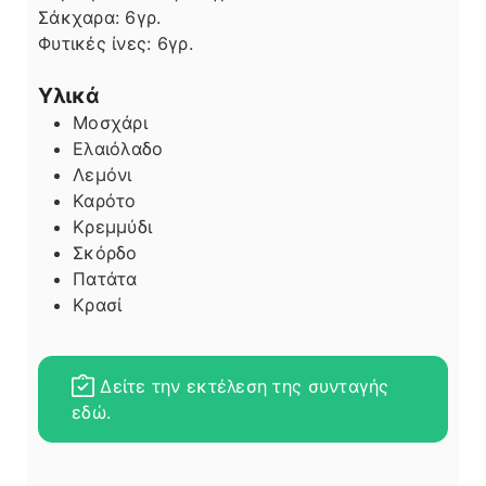
Σάκχαρα:
6
γρ.
Φυτικές ίνες:
6
γρ.
Υλικά
Μοσχάρι
Ελαιόλαδο
Λεμόνι
Καρότο
Κρεμμύδι
Σκόρδο
Πατάτα
Κρασί
Δείτε την εκτέλεση της συνταγής
εδώ.