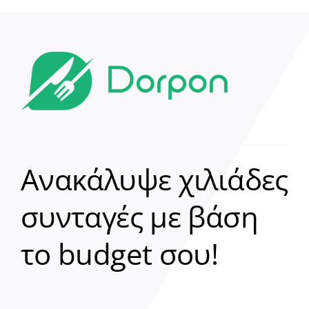
Ανακάλυψε χιλιάδες
συνταγές με βάση
Clear
το budget σου!
Γεια σου! 👋
Είμαι ο βοηθός του Dorpon. Πώς