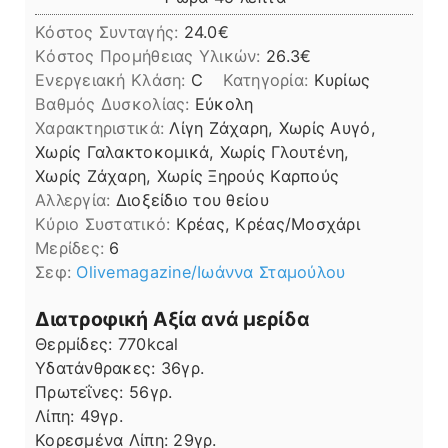
Κόστος Συνταγής:
24.0€
Kόστος Προμήθειας Υλικών:
26.3
Ενεργειακή Κλάση:
C
Κατηγορία:
Κυρίως
Βαθμός Δυσκολίας:
Εύκολη
Χαρακτηριστικά:
Λίγη Ζάχαρη, Χωρίς Αυγό,
Χωρίς Γαλακτοκομικά, Χωρίς Γλουτένη,
Χωρίς Ζάχαρη, Χωρίς Ξηρούς Καρπούς
Αλλεργία:
Διοξείδιο του θείου
Kύριο Συστατικό:
Κρέας, Κρέας/Μοσχάρι
Μερίδες:
6
Σεφ:
Οlivemagazine/Ιωάννα Σταμούλου
Διατροφική Αξία ανά μερίδα
Θερμίδες:
770
kcal
Υδατάνθρακες:
36
γρ.
Πρωτεΐνες:
56
γρ.
Λίπη
Λίπη:
49
γρ.
Κορεσμένα Λίπη:
29
γρ.