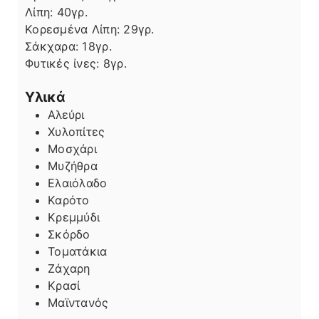
Λίπη
Λίπη:
40
γρ.
Κορεσμένα Λίπη:
29
γρ.
Σάκχαρα:
18
γρ.
Φυτικές ίνες:
8
γρ.
Υλικά
Αλεύρι
Χυλοπίτες
Μοσχάρι
Μυζήθρα
Ελαιόλαδο
Καρότο
Κρεμμύδι
Σκόρδο
Τοματάκια
Ζάχαρη
Κρασί
Μαϊντανός