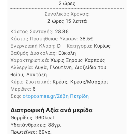
ώρες
2
ώρες
Συνολικός Χρόνος:
ώρες
λεπτά
2
ώρες
15
λεπτά
Κόστος Συνταγής:
28.8€
Kόστος Προμήθειας Υλικών:
38.5
Ενεργειακή Κλάση:
D
Κατηγορία:
Κυρίως
Βαθμός Δυσκολίας:
Εύκολη
Χαρακτηριστικά:
Χωρίς Ξηρούς Καρπούς
Αλλεργία:
Αυγὰ, Γλουτένη, Διοξείδιο του
θείου, Λακτόζη
Kύριο Συστατικό:
Κρέας, Κρέας/Μοσχάρι
Μερίδες:
6
Σεφ:
otoposmas.gr/Σέβη Πετρίδη
Διατροφική Αξία ανά μερίδα
Θερμίδες:
960
kcal
Υδατάνθρακες:
88
γρ.
Πρωτεΐνες:
69
γρ.