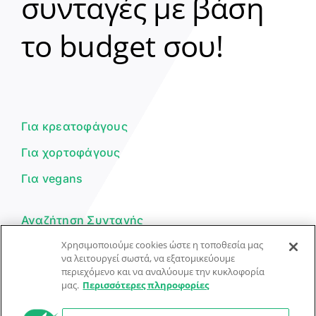
συνταγές με βάση
Clear
το budget σου!
Γεια σου! 👋
Είμαι ο βοηθός του Dorpon. Πώς
μπορώ να σε βοηθήσω σήμερα;
Για κρεατοφάγους
Για χορτοφάγους
Για vegans
Αναζήτηση Συνταγής
Χρησιμοποιούμε cookies ώστε η τοποθεσία μας
Υποβολή Συνταγής
να λειτουργεί σωστά, να εξατομικεύουμε
Φόρμα Επικοινωνίας
περιεχόμενο και να αναλύουμε την κυκλοφορία
μας.
Περισσότερες πληροφορίες