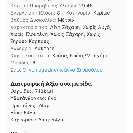
Kόστος Προμήθειας Υλικών:
29.4
Ενεργειακή Κλάση:
G
Κατηγορία:
Κυρίως
Βαθμός Δυσκολίας:
Μέτρια
Χαρακτηριστικά:
Λίγη Ζάχαρη, Χωρίς Αυγό,
Χωρίς Γλουτένη, Χωρίς Ζάχαρη, Χωρίς
Ξηρούς Καρπούς
Αλλεργία:
Λακτόζη
Kύριο Συστατικό:
Κρέας, Κρέας/Μοσχάρι
Μερίδες:
6
Σεφ:
Οlivemagazine/Ιωάννα Σταμούλου
Διατροφική Αξία ανά μερίδα
Θερμίδες:
740
kcal
Υδατάνθρακες:
6
γρ.
Πρωτεΐνες:
74
γρ.
Λίπη
Λίπη:
54
γρ.
Κορεσμένα Λίπη:
54
γρ.