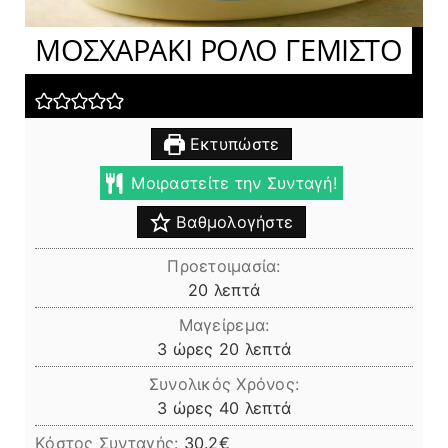
ΜΟΣΧΑΡΑΚΙ ΡΟΛΟ ΓΕΜΙΣΤΟ
Εκτυπώστε
Μοιραστείτε την Συνταγή!
Βαθμολογήστε
Προετοιμασία:
λεπτά
20
λεπτά
Μαγείρεμα:
ώρες
λεπτά
3
ώρες
20
λεπτά
Συνολικός Χρόνος:
ώρες
λεπτά
3
ώρες
40
λεπτά
Κόστος Συνταγής:
30.2€