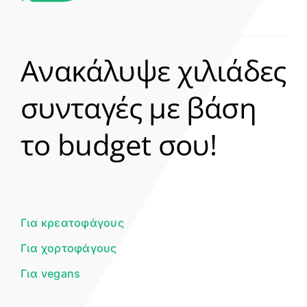
Ανακάλυψε χιλιάδες
συνταγές με βάση
Clear
το budget σου!
Γεια σου! 👋
Είμαι ο βοηθός του Dorpon. Πώς
μπορώ να σε βοηθήσω σήμερα;
Για κρεατοφάγους
Για χορτοφάγους
Για vegans