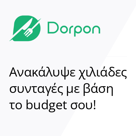
Ανακάλυψε χιλιάδες
συνταγές με βάση
Clear
το budget σου!
Γεια σου! 👋
Είμαι ο βοηθός του Dorpon. Πώς
μπορώ να σε βοηθήσω σήμερα;