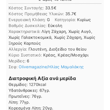
Κόστος Συνταγής:
33.5€
Kόστος Προμήθειας Υλικών:
35.7
Ενεργειακή Κλάση:
G
Κατηγορία:
Κυρίως
Βαθμός Δυσκολίας:
Εύκολη
Χαρακτηριστικά:
Λίγη Ζάχαρη, Χωρίς Αυγό,
Χωρίς Γαλακτοκομικά, Χωρίς Ζάχαρη, Χωρίς
Ξηρούς Καρπούς
Αλλεργία:
Γλουτένη, Διοξείδιο του θείου
Kύριο Συστατικό:
Κρέας, Κρέας/Μοσχάρι
Μερίδες:
6
Σεφ:
Olivemagazine/Ηλίας Μαμαλάκης
Διατροφική Αξία ανά μερίδα
Θερμίδες:
1270
kcal
Υδατάνθρακες:
67
γρ.
Πρωτεΐνες:
76
γρ.
Λίπη
Λίπη:
77
γρ.
Κορεσμένα Λίπη:
20
γρ.