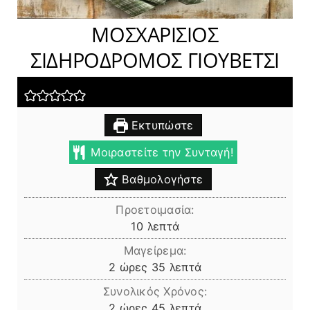
ΜΟΣΧΑΡΙΣΙΟΣ
ΣΙΔΗΡΟΔΡΟΜΟΣ ΓΙΟΥΒΕΤΣΙ
Εκτυπώστε
Μοιραστείτε την Συνταγή!
Βαθμολογήστε
Προετοιμασία:
λεπτά
10
λεπτά
Μαγείρεμα:
ώρες
λεπτά
2
ώρες
35
λεπτά
Συνολικός Χρόνος:
ώρες
λεπτά
2
ώρες
45
λεπτά