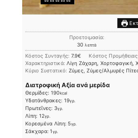
Εκτ
Προετοιμασία:
λεπτά
30
λεπτά
Κόστος Συνταγής:
7.9€
Kόστος Προμήθειας
Χαρακτηριστικά:
Λίγη Ζάχαρη, Χορτοφαγική, 
Kύριο Συστατικό:
Ζύμες, Ζύμες/Αλμυρές Πίτε
Διατροφική Αξία ανά μερίδα
Θερμίδες:
190
kcal
Υδατάνθρακες:
19
γρ.
Πρωτεΐνες:
3
γρ.
Λίπη
Λίπη:
12
γρ.
Κορεσμένα Λίπη:
5
γρ.
Σάκχαρα:
1
γρ.