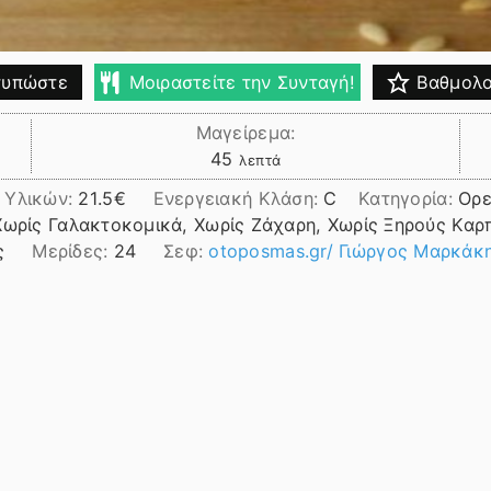
υπώστε
Μοιραστείτε την Συνταγή!
Βαθμολο
Μαγείρεμα:
λεπτά
45
λεπτά
 Υλικών:
21.5
Ενεργειακή Κλάση:
C
Κατηγορία:
Ορε
Χωρίς Γαλακτοκομικά, Χωρίς Ζάχαρη, Χωρίς Ξηρούς Καρ
ς
Μερίδες:
24
Σεφ:
otoposmas.gr/ Γιώργος Μαρκάκ