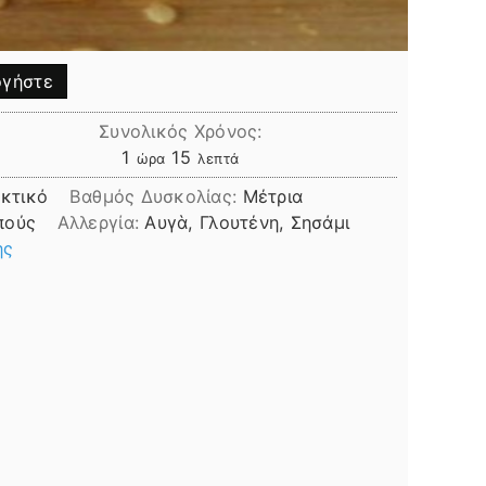
γήστε
Συνολικός Χρόνος:
ώρα
λεπτά
1
15
ώρα
λεπτά
κτικό
Βαθμός Δυσκολίας:
Μέτρια
πούς
Αλλεργία:
Αυγὰ, Γλουτένη, Σησάμι
ης