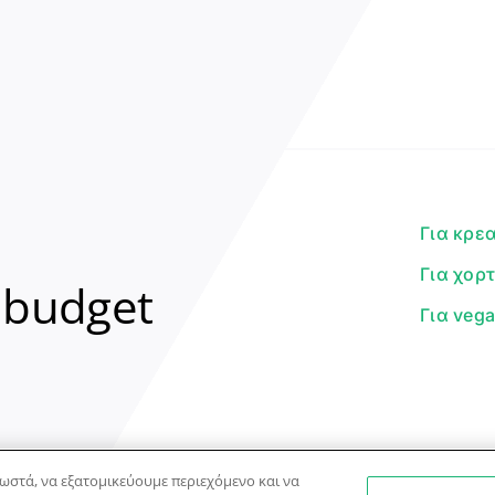
Για κρε
Για χορ
 budget
Για veg
ωστά, να εξατομικεύουμε περιεχόμενο και να