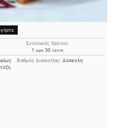
γήστε
Συνολικός Χρόνος:
ώρα
λεπτά
1
30
ώρα
λεπτά
υρίως
Βαθμός Δυσκολίας:
Δύσκολη
κτόζη