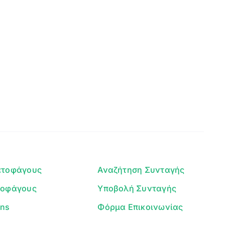
Clear
Γεια σου! 👋
Είμαι ο βοηθός του Dorpon. Πώς
μπορώ να σε βοηθήσω σήμερα;
ατοφάγους
Αναζήτηση Συνταγής
τοφάγους
Υποβολή Συνταγής
ans
Φόρμα Επικοινωνίας