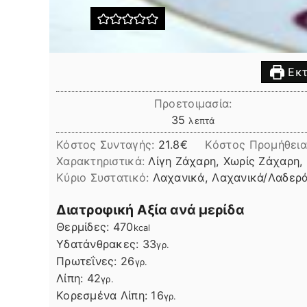
Εκτ
Προετοιμασία:
λεπτά
35
λεπτά
Κόστος Συνταγής:
21.8€
Kόστος Προμήθεια
Χαρακτηριστικά:
Λίγη Ζάχαρη, Χωρίς Ζάχαρη,
Kύριο Συστατικό:
Λαχανικά, Λαχανικά/Λαδερ
Διατροφική Αξία ανά μερίδα
Θερμίδες:
470
kcal
Υδατάνθρακες:
33
γρ.
Πρωτεΐνες:
26
γρ.
Λίπη
Λίπη:
42
γρ.
Κορεσμένα Λίπη:
16
γρ.