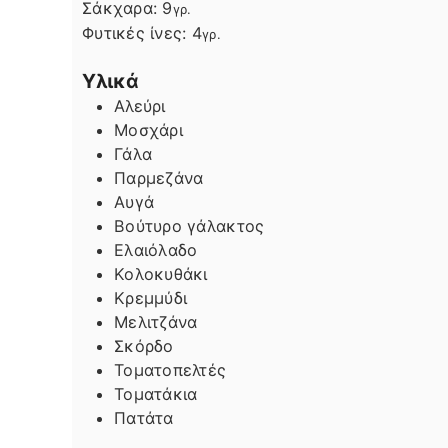
Σάκχαρα:
9
γρ.
Φυτικές ίνες:
4
γρ.
Υλικά
Αλεύρι
Μοσχάρι
Γάλα
Παρμεζάνα
Αυγά
Βούτυρο γάλακτος
Ελαιόλαδο
Κολοκυθάκι
Κρεμμύδι
Μελιτζάνα
Σκόρδο
Τοματοπελτές
Τοματάκια
Πατάτα