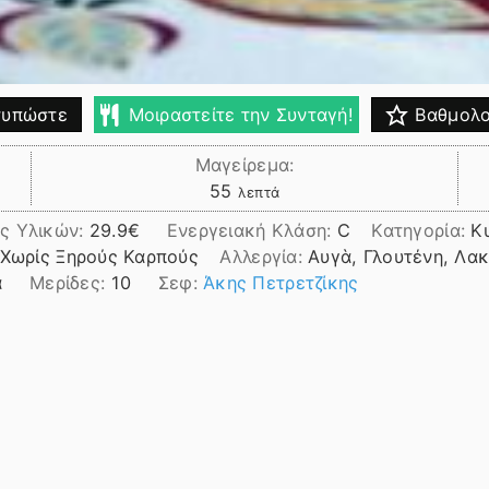
υπώστε
Μοιραστείτε την Συνταγή!
Βαθμολο
Μαγείρεμα:
λεπτά
55
λεπτά
ς Υλικών:
29.9
Ενεργειακή Κλάση:
C
Κατηγορία:
Κ
 Χωρίς Ξηρούς Καρπούς
Αλλεργία:
Αυγὰ, Γλουτένη, Λα
ά
Μερίδες:
10
Σεφ:
Άκης Πετρετζίκης