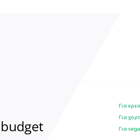
Για κρε
Για χορ
 budget
Για veg