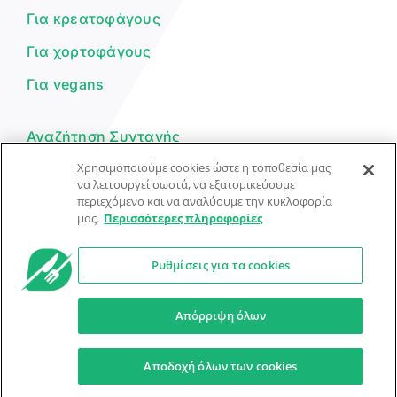
Για κρεατοφάγους
Για χορτοφάγους
Για vegans
Αναζήτηση Συνταγής
Χρησιμοποιούμε cookies ώστε η τοποθεσία μας
Υποβολή Συνταγής
να λειτουργεί σωστά, να εξατομικεύουμε
περιεχόμενο και να αναλύουμε την κυκλοφορία
Φόρμα Επικοινωνίας
μας.
Περισσότερες πληροφορίες
Ρυθμίσεις για τα cookies
© Dorpon • Μηχανή αναζήτησης για …καλοφαγάδες!
Ο βοηθός μπορεί να κάνει λάθη — ελέγξτε τις συνταγές.
Απόρριψη όλων
Προστασία Προσωπικών Δεδομένων
Όροι Xρήσης
Αποδοχή όλων των cookies