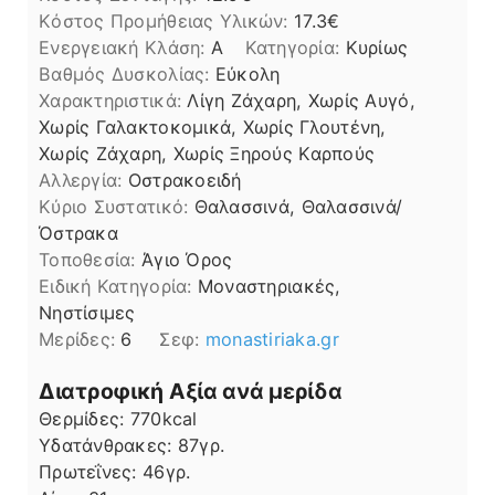
Kόστος Προμήθειας Υλικών:
17.3
Ενεργειακή Κλάση:
A
Κατηγορία:
Κυρίως
Βαθμός Δυσκολίας:
Εύκολη
Χαρακτηριστικά:
Λίγη Ζάχαρη, Χωρίς Αυγό,
Χωρίς Γαλακτοκομικά, Χωρίς Γλουτένη,
Χωρίς Ζάχαρη, Χωρίς Ξηρούς Καρπούς
Αλλεργία:
Οστρακοειδή
Kύριο Συστατικό:
Θαλασσινά, Θαλασσινά/
Όστρακα
Τοποθεσία:
Άγιο Όρος
Ειδική Κατηγορία:
Μοναστηριακές,
Νηστίσιμες
Μερίδες:
6
Σεφ:
monastiriaka.gr
Διατροφική Αξία ανά μερίδα
Θερμίδες:
770
kcal
Υδατάνθρακες:
87
γρ.
Πρωτεΐνες:
46
γρ.