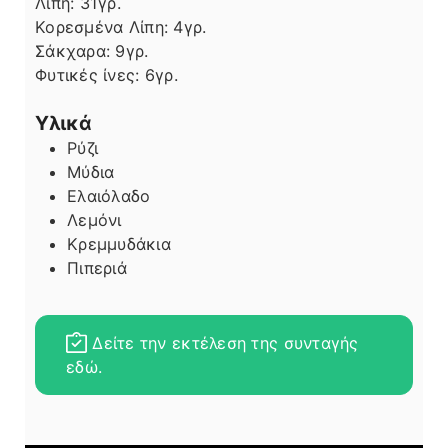
Λίπη
Λίπη:
31
γρ.
Κορεσμένα Λίπη:
4
γρ.
Σάκχαρα:
9
γρ.
Φυτικές ίνες:
6
γρ.
Υλικά
Ρύζι
Μύδια
Ελαιόλαδο
Λεμόνι
Κρεμμυδάκια
Πιπεριά
Δείτε την εκτέλεση της συνταγής
εδώ.