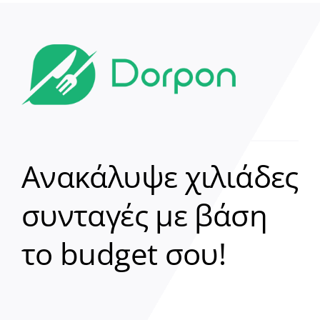
Ανακάλυψε χιλιάδες
συνταγές με βάση
Clear
το budget σου!
Γεια σου! 👋
Είμαι ο βοηθός του Dorpon. Πώς
μπορώ να σε βοηθήσω σήμερα;