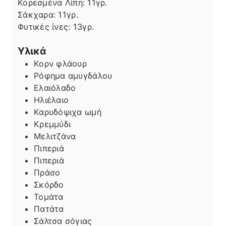
Κορεσμένα Λίπη:
11
γρ.
Σάκχαρα:
11
γρ.
Φυτικές ίνες:
13
γρ.
Υλικά
Κορν φλάουρ
Ρόφημα αμυγδάλου
Ελαιόλαδο
Ηλιέλαιο
Καρυδόψιχα ωμή
Κρεμμύδι
Μελιτζάνα
Πιπεριά
Πιπεριά
Πράσο
Σκόρδο
Τομάτα
Πατάτα
Σάλτσα σόγιας