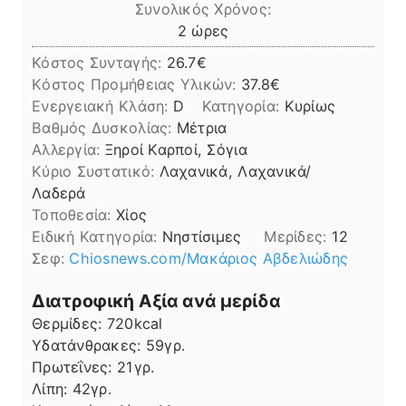
Συνολικός Χρόνος:
ώρες
2
ώρες
Κόστος Συνταγής:
26.7€
Kόστος Προμήθειας Υλικών:
37.8
Ενεργειακή Κλάση:
D
Κατηγορία:
Κυρίως
Βαθμός Δυσκολίας:
Μέτρια
Αλλεργία:
Ξηροί Καρποί, Σόγια
Kύριο Συστατικό:
Λαχανικά, Λαχανικά/
Λαδερά
Τοποθεσία:
Χίος
Ειδική Κατηγορία:
Νηστίσιμες
Μερίδες:
12
Σεφ:
Chiosnews.com/Μακάριος Αβδελιώδης
Διατροφική Αξία ανά μερίδα
Θερμίδες:
720
kcal
Υδατάνθρακες:
59
γρ.
Πρωτεΐνες:
21
γρ.
Λίπη
Λίπη:
42
γρ.