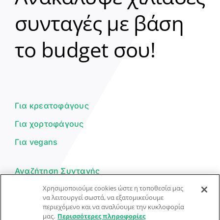
συνταγές με βάση
Clear
το budget σου!
Γεια σου! 👋
Είμαι ο βοηθός του Dorpon. Πώς
μπορώ να σε βοηθήσω σήμερα;
Για κρεατοφάγους
Για χορτοφάγους
Για vegans
Αναζήτηση Συνταγής
Χρησιμοποιούμε cookies ώστε η τοποθεσία μας
Υποβολή Συνταγής
να λειτουργεί σωστά, να εξατομικεύουμε
περιεχόμενο και να αναλύουμε την κυκλοφορία
Φόρμα Επικοινωνίας
μας.
Περισσότερες πληροφορίες