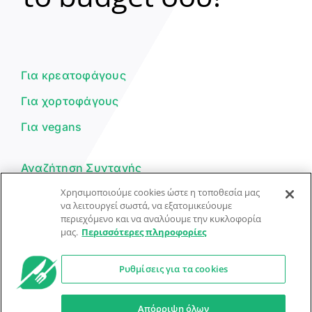
Γεια σου! 👋
Είμαι ο βοηθός του Dorpon. Πώς
μπορώ να σε βοηθήσω σήμερα;
Για κρεατοφάγους
Για χορτοφάγους
Για vegans
Αναζήτηση Συνταγής
Χρησιμοποιούμε cookies ώστε η τοποθεσία μας
Υποβολή Συνταγής
να λειτουργεί σωστά, να εξατομικεύουμε
περιεχόμενο και να αναλύουμε την κυκλοφορία
Φόρμα Επικοινωνίας
μας.
Περισσότερες πληροφορίες
Ρυθμίσεις για τα cookies
© Dorpon • Μηχανή αναζήτησης για …καλοφαγάδες!
Ο βοηθός μπορεί να κάνει λάθη — ελέγξτε τις συνταγές.
Απόρριψη όλων