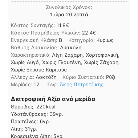
Συνολικός Χρόνος:
ώρα
λεπτά
1
ώρα
20
λεπτά
Κόστος Συνταγής:
11.8€
Kόστος Προμήθειας Υλικών:
22.4
Ενεργειακή Κλάση:
B
Κατηγορία:
Κυρίως
Βαθμός Δυσκολίας:
Δύσκολη
Χαρακτηριστικά:
Λίγη Ζάχαρη, Χορτοφαγική,
Χωρίς Αυγό, Χωρίς Γλουτένη, Χωρίς Ζάχαρη,
Χωρίς Ξηρούς Καρπούς
Αλλεργία:
Λακτόζη
Kύριο Συστατικό:
Ρύζι
Μερίδες:
12
Σεφ:
Άκης Πετρετζίκης
Διατροφική Αξία ανά μερίδα
Θερμίδες:
220
kcal
Υδατάνθρακες:
39
γρ.
Πρωτεΐνες:
6
γρ.
Λίπη
Λίπη:
31
γρ.
Κορεσμένα Λίπη:
5
γρ.