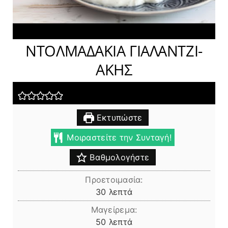
ΝΤΟΛΜΑΔΑΚΙΑ ΓΙΑΛΑΝΤΖΙ-
ΑΚΗΣ
Εκτυπώστε
Μοιραστείτε την Συνταγή!
Βαθμολογήστε
Προετοιμασία:
λεπτά
30
λεπτά
Μαγείρεμα:
λεπτά
50
λεπτά