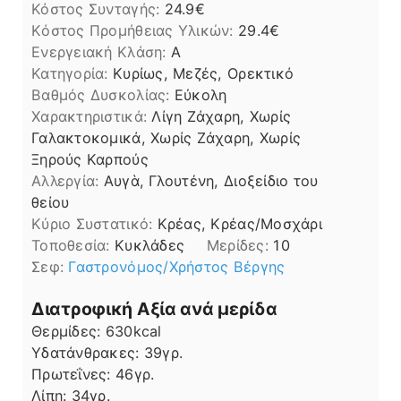
Κόστος Συνταγής:
24.9€
Kόστος Προμήθειας Υλικών:
29.4
Ενεργειακή Κλάση:
A
Κατηγορία:
Κυρίως, Μεζές, Ορεκτικό
Βαθμός Δυσκολίας:
Εύκολη
Χαρακτηριστικά:
Λίγη Ζάχαρη, Χωρίς
Γαλακτοκομικά, Χωρίς Ζάχαρη, Χωρίς
Ξηρούς Καρπούς
Αλλεργία:
Αυγὰ, Γλουτένη, Διοξείδιο του
θείου
Kύριο Συστατικό:
Κρέας, Κρέας/Μοσχάρι
Τοποθεσία:
Κυκλάδες
Μερίδες:
10
Σεφ:
Γαστρονόμος/Χρήστος Βέργης
Διατροφική Αξία ανά μερίδα
Θερμίδες:
630
kcal
Υδατάνθρακες:
39
γρ.
Πρωτεΐνες:
46
γρ.
Λίπη
Λίπη:
34
γρ.