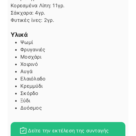
Κορεσμένα Λίπη:
11
γρ.
Σάκχαρα:
4
γρ.
Φυτικές ίνες:
2
γρ.
Υλικά
Ψωμί
Φρυγανιές
Μοσχάρι
Χοιρινό
Αυγά
Ελαιόλαδο
Κρεμμύδι
Σκόρδο
Ξύδι
Δυόσμος
Δείτε την εκτέλεση της συνταγής