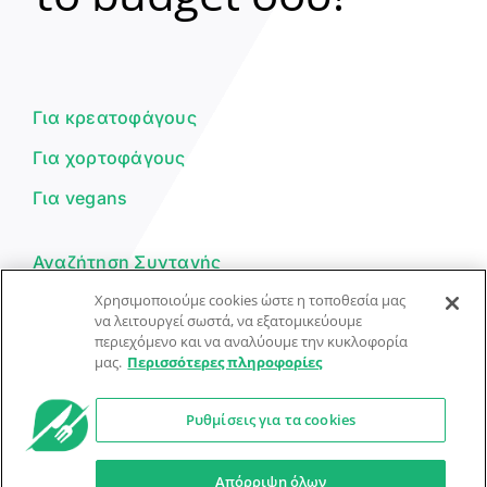
Γεια σου! 👋
Είμαι ο βοηθός του Dorpon. Πώς
μπορώ να σε βοηθήσω σήμερα;
Για κρεατοφάγους
Για χορτοφάγους
Για vegans
Αναζήτηση Συνταγής
Χρησιμοποιούμε cookies ώστε η τοποθεσία μας
Υποβολή Συνταγής
να λειτουργεί σωστά, να εξατομικεύουμε
περιεχόμενο και να αναλύουμε την κυκλοφορία
Φόρμα Επικοινωνίας
μας.
Περισσότερες πληροφορίες
Ρυθμίσεις για τα cookies
© Dorpon • Μηχανή αναζήτησης για …καλοφαγάδες!
Ο βοηθός μπορεί να κάνει λάθη — ελέγξτε τις συνταγές.
Απόρριψη όλων