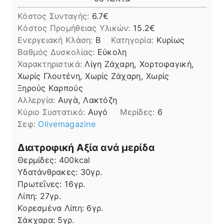
Κόστος Συνταγής:
6.7€
Kόστος Προμήθειας Υλικών:
15.2
Ενεργειακή Κλάση:
B
Κατηγορία:
Κυρίως
Βαθμός Δυσκολίας:
Εύκολη
Χαρακτηριστικά:
Λίγη Ζάχαρη, Χορτοφαγική,
Χωρίς Γλουτένη, Χωρίς Ζάχαρη, Χωρίς
Ξηρούς Καρπούς
Αλλεργία:
Αυγὰ, Λακτόζη
Kύριο Συστατικό:
Αυγό
Μερίδες:
6
Σεφ:
Olivemagazine
Διατροφική Αξία ανά μερίδα
Θερμίδες:
400
kcal
Υδατάνθρακες:
30
γρ.
Πρωτεΐνες:
16
γρ.
Λίπη
Λίπη:
27
γρ.
Κορεσμένα Λίπη:
6
γρ.
Σάκχαρα:
5
γρ.