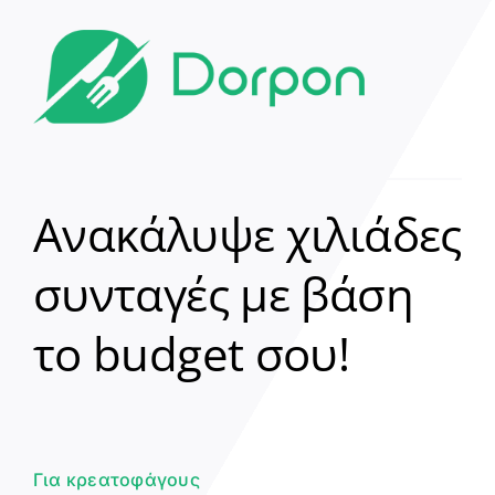
Ανακάλυψε χιλιάδες
συνταγές με βάση
Clear
το budget σου!
Γεια σου! 👋
Είμαι ο βοηθός του Dorpon. Πώς
μπορώ να σε βοηθήσω σήμερα;
Για κρεατοφάγους